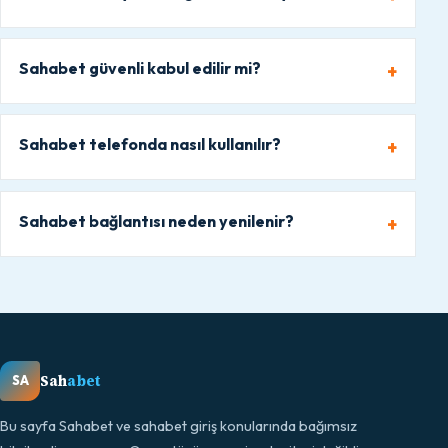
Sahabet güvenli kabul edilir mi?
Sahabet telefonda nasıl kullanılır?
Sahabet bağlantısı neden yenilenir?
Sah
abet
SA
Bu sayfa Sahabet ve sahabet giriş konularında bağımsız