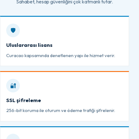
Sahabet, hesap güvenliğini çok katmanlı tutar.
🛡
Uluslararası lisans
Curacao kapsamında denetlenen yapı ile hizmet verir.
🔐
SSL şifreleme
256-bit koruma ile oturum ve ödeme trafiği şifrelenir.