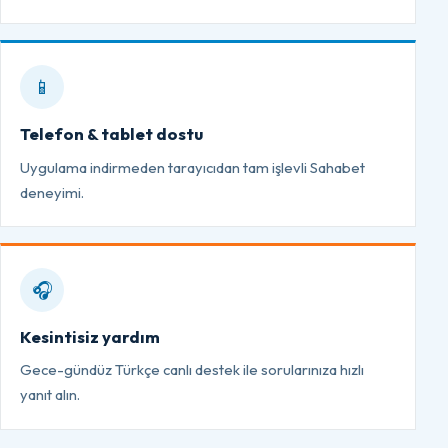
📱
Telefon & tablet dostu
Uygulama indirmeden tarayıcıdan tam işlevli Sahabet
deneyimi.
🎧
Kesintisiz yardım
Gece-gündüz Türkçe canlı destek ile sorularınıza hızlı
yanıt alın.