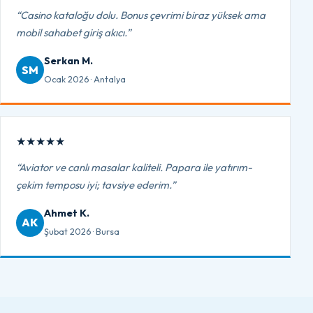
“Casino kataloğu dolu. Bonus çevrimi biraz yüksek ama
mobil sahabet giriş akıcı.”
Serkan M.
SM
Ocak 2026 · Antalya
★★★★★
“Aviator ve canlı masalar kaliteli. Papara ile yatırım-
çekim temposu iyi; tavsiye ederim.”
Ahmet K.
AK
Şubat 2026 · Bursa