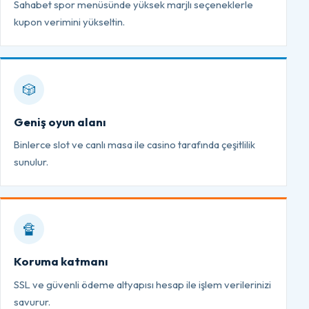
Sahabet spor menüsünde yüksek marjlı seçeneklerle
kupon verimini yükseltin.
🎲
Geniş oyun alanı
Binlerce slot ve canlı masa ile casino tarafında çeşitlilik
sunulur.
🔏
Koruma katmanı
SSL ve güvenli ödeme altyapısı hesap ile işlem verilerinizi
savurur.