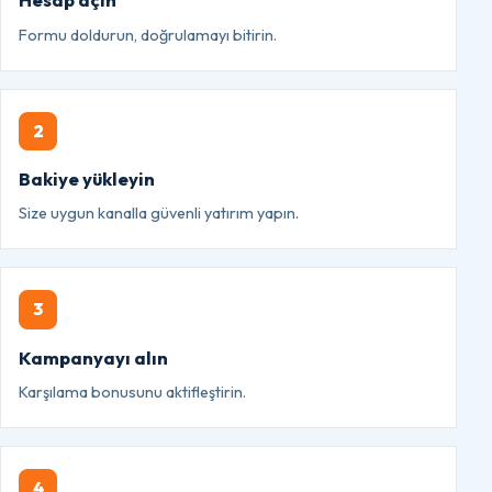
Formu doldurun, doğrulamayı bitirin.
Bakiye yükleyin
Size uygun kanalla güvenli yatırım yapın.
Kampanyayı alın
Karşılama bonusunu aktifleştirin.