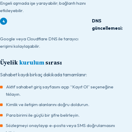
Engeli aşmada işe yarayabilir; bağlantı hızını
etkileyebilir.
DNS
güncellemesi:
Google veya Cloudflare DNS ile tarayıcı
erişimi kolaylaşabilir.
Üyelik
kurulum
sırası
Sahabet kaydı birkaç dakikada tamamlanır:
Aktif sahabet giriş sayfasını açıp “Kayıt Ol” seçeneğine
tıklayın.
Kimlik ve iletişim alanlarını doğru doldurun.
Para birimi ile güçlü bir şifre belirleyin.
Sözleşmeyi onaylayıp e-posta veya SMS doğrulamasını