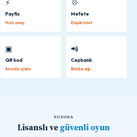
⚡
💠
Payfix
Mefete
Hızlı onay
Düşük limit
▣
📲
QR kod
Cepbank
Anında işlem
Banka ağı
KORUMA
Lisanslı ve
güvenli oyun