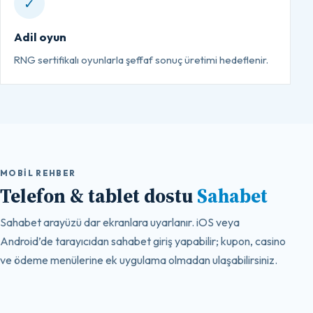
✓
Adil oyun
RNG sertifikalı oyunlarla şeffaf sonuç üretimi hedeflenir.
MOBIL REHBER
Telefon & tablet dostu
Sahabet
Sahabet arayüzü dar ekranlara uyarlanır. iOS veya
Android’de tarayıcıdan sahabet giriş yapabilir; kupon, casino
ve ödeme menülerine ek uygulama olmadan ulaşabilirsiniz.