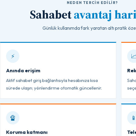
NEDEN TERCIH EDILIR?
Sahabet
avantaj hari
Günlük kullanımda fark yaratan altı pratik özel
⚡

Anında erişim
Rek
Aktif sahabet giriş bağlantısıyla hesabınıza kısa
Saha
sürede ulaşın; yönlendirme otomatik güncellenir.
seçe
🔏

Koruma katmanı
Tel