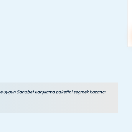
ize uygun Sahabet karşılama paketini seçmek kazancı