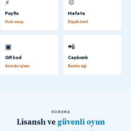
⚡
💠
Payfix
Mefete
Hızlı onay
Düşük limit
▣
📲
QR kod
Cepbank
Anında işlem
Banka ağı
KORUMA
Lisanslı ve
güvenli oyun