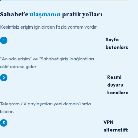
Sahabet’e
ulaşmanın
pratik yolları
Kesintisiz erişim için birden fazla yöntem vardır:
Sayfa
butonları:
“Anında erişim” ve “Sahabet giriş” bağlantıları
aktif adrese gider.
Resmi
duyuru
kanalları:
Telegram / X paylaşımları yeni domain’i hızla
bildirir.
VPN
alternatifi: