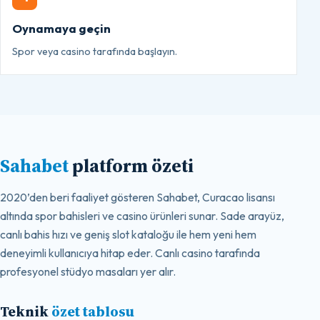
Oynamaya geçin
Spor veya casino tarafında başlayın.
Sahabet
platform özeti
2020’den beri faaliyet gösteren Sahabet, Curacao lisansı
altında spor bahisleri ve casino ürünleri sunar. Sade arayüz,
canlı bahis hızı ve geniş slot kataloğu ile hem yeni hem
deneyimli kullanıcıya hitap eder. Canlı casino tarafında
profesyonel stüdyo masaları yer alır.
Teknik
özet tablosu