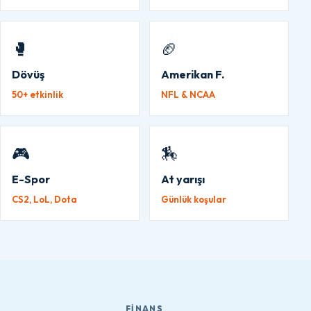
🥊
🏈
Dövüş
Amerikan F.
50+ etkinlik
NFL & NCAA
🎮
🏇
E-Spor
At yarışı
CS2, LoL, Dota
Günlük koşular
FINANS