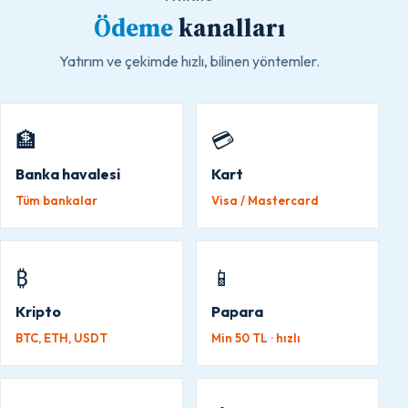
Ödeme
kanalları
Yatırım ve çekimde hızlı, bilinen yöntemler.
🏦
💳
Banka havalesi
Kart
Tüm bankalar
Visa / Mastercard
₿
📱
Kripto
Papara
BTC, ETH, USDT
Min 50 TL · hızlı