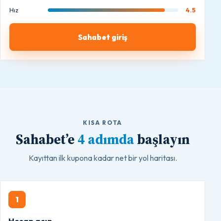
Hız
4.5
Sahabet giriş
KISA ROTA
Sahabet’e
4 adımda
başlayın
Kayıttan ilk kupona kadar net bir yol haritası.
Hesap açın