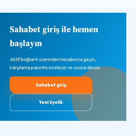
Sahabet giriş ile hemen
başlayın
Aktif bağlantı üzerinden hesabınıza geçin,
karşılama paketini inceleyin ve oyuna dönün.
Sahabet giriş
Yeni üyelik