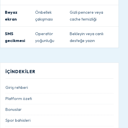
Beyaz
Önbellek
Gizli pencere veya
ekran
çakışması
cache temizliği
SMS
Operatör
Bekleyin veya canlı
gecikmesi
yoğunluğu
desteğe yazın
İÇINDEKILER
Giriş rehberi
Platform özeti
Bonuslar
Spor bahisleri