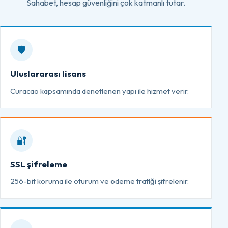
Sahabet, hesap güvenliğini çok katmanlı tutar.
🛡
Uluslararası lisans
Curacao kapsamında denetlenen yapı ile hizmet verir.
🔐
SSL şifreleme
256-bit koruma ile oturum ve ödeme trafiği şifrelenir.