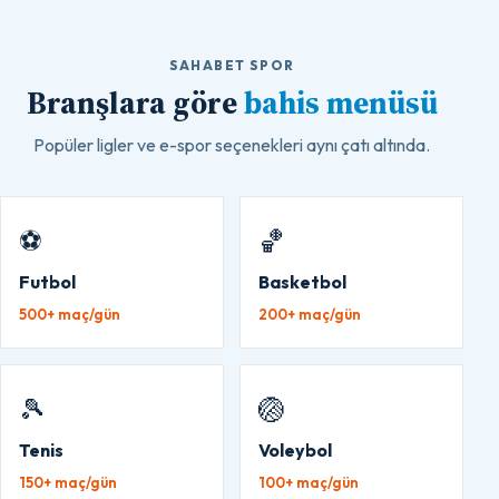
SAHABET SPOR
Branşlara göre
bahis menüsü
Popüler ligler ve e-spor seçenekleri aynı çatı altında.
⚽
🏀
Futbol
Basketbol
500+ maç/gün
200+ maç/gün
🎾
🏐
Tenis
Voleybol
150+ maç/gün
100+ maç/gün