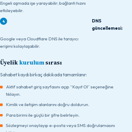
Engeli aşmada işe yarayabilir; bağlantı hızını
etkileyebilir.
DNS
güncellemesi:
Google veya Cloudflare DNS ile tarayıcı
erişimi kolaylaşabilir.
Üyelik
kurulum
sırası
Sahabet kaydı birkaç dakikada tamamlanır:
Aktif sahabet giriş sayfasını açıp “Kayıt Ol” seçeneğine
tıklayın.
Kimlik ve iletişim alanlarını doğru doldurun.
Para birimi ile güçlü bir şifre belirleyin.
Sözleşmeyi onaylayıp e-posta veya SMS doğrulamasını