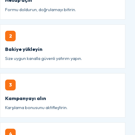
Formu doldurun, doğrulamayı bitirin.
Bakiye yükleyin
Size uygun kanalla güvenli yatırım yapın.
Kampanyayı alın
Karşılama bonusunu aktifleştirin.