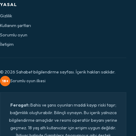
YASAL
Gizlilik
Kullanım şartları
Sorumlu oyun
İletişim
© 2026 Sahabet bilgilendirme sayfası. İçerik hakları saklıdır.
Sorumlu oyun ilkesi
18+
Feragat:
Bahis ve şans oyunları maddi kayıp riski taşır;
bağımlılık oluşturabilir. Bilinçli oynayın. Bu içerik yalnızca
bilgilendirme amaçlıdır ve resmi operatör beyanı yerine
geçmez. 18 yaş altı kullanıcılar için erişim uygun değildir.
İhtiyaç halinde Gamblers Anonymous gibi destek