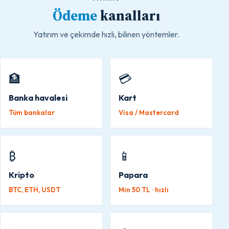
Ödeme
kanalları
Yatırım ve çekimde hızlı, bilinen yöntemler.
🏦
💳
Banka havalesi
Kart
Tüm bankalar
Visa / Mastercard
₿
📱
Kripto
Papara
BTC, ETH, USDT
Min 50 TL · hızlı