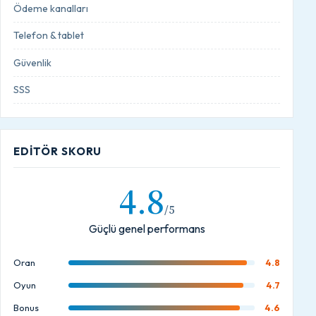
Ödeme kanalları
Telefon & tablet
Güvenlik
SSS
EDITÖR SKORU
4.8
/5
Güçlü genel performans
Oran
4.8
Oyun
4.7
Bonus
4.6