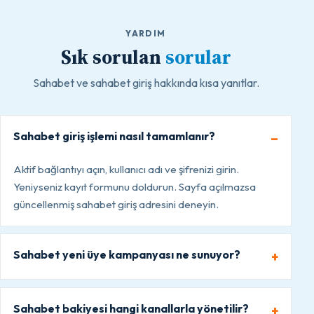
YARDIM
Sık sorulan
sorular
Sahabet ve sahabet giriş hakkında kısa yanıtlar.
Sahabet giriş işlemi nasıl tamamlanır?
Aktif bağlantıyı açın, kullanıcı adı ve şifrenizi girin.
Yeniyseniz kayıt formunu doldurun. Sayfa açılmazsa
güncellenmiş sahabet giriş adresini deneyin.
Sahabet yeni üye kampanyası ne sunuyor?
Sahabet bakiyesi hangi kanallarla yönetilir?