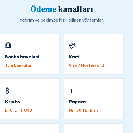
Ödeme
kanalları
Yatırım ve çekimde hızlı, bilinen yöntemler.
🏦
💳
Banka havalesi
Kart
Tüm bankalar
Visa / Mastercard
₿
📱
Kripto
Papara
BTC, ETH, USDT
Min 50 TL · hızlı