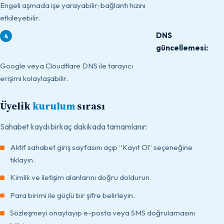
Engeli aşmada işe yarayabilir; bağlantı hızını
etkileyebilir.
DNS
güncellemesi:
Google veya Cloudflare DNS ile tarayıcı
erişimi kolaylaşabilir.
Üyelik
kurulum
sırası
Sahabet kaydı birkaç dakikada tamamlanır:
Aktif sahabet giriş sayfasını açıp “Kayıt Ol” seçeneğine
tıklayın.
Kimlik ve iletişim alanlarını doğru doldurun.
Para birimi ile güçlü bir şifre belirleyin.
Sözleşmeyi onaylayıp e-posta veya SMS doğrulamasını