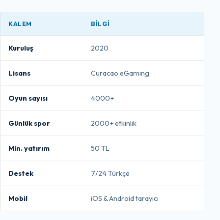
KALEM
BILGI
Kuruluş
2020
Lisans
Curacao eGaming
Oyun sayısı
4000+
Günlük spor
2000+ etkinlik
Min. yatırım
50 TL
Destek
7/24 Türkçe
Mobil
iOS & Android tarayıcı