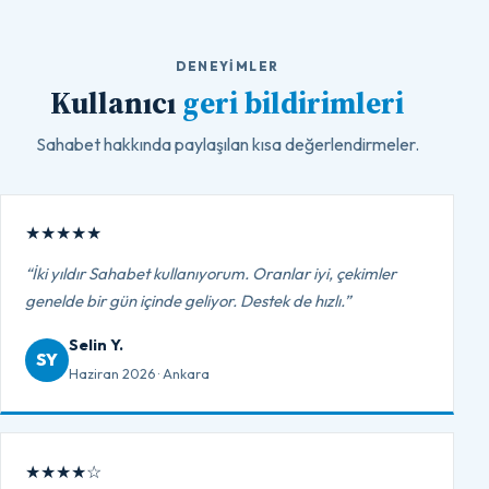
DENEYIMLER
Kullanıcı
geri bildirimleri
Sahabet hakkında paylaşılan kısa değerlendirmeler.
★★★★★
“İki yıldır Sahabet kullanıyorum. Oranlar iyi, çekimler
genelde bir gün içinde geliyor. Destek de hızlı.”
Selin Y.
SY
Haziran 2026 · Ankara
★★★★☆