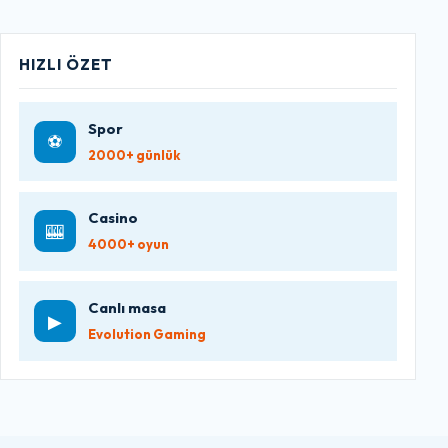
HIZLI ÖZET
Spor
⚽
2000+ günlük
Casino
🎰
4000+ oyun
Canlı masa
▶
Evolution Gaming