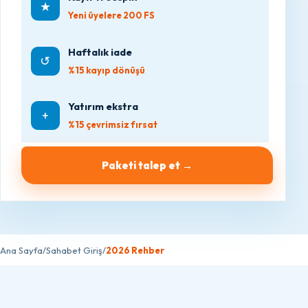
★
Yeni üyelere 200 FS
Haftalık iade
↺
%15 kayıp dönüşü
Yatırım ekstra
+
%15 çevrimsiz fırsat
Paketi talep et →
Ana Sayfa
/
Sahabet Giriş
/
2026 Rehber