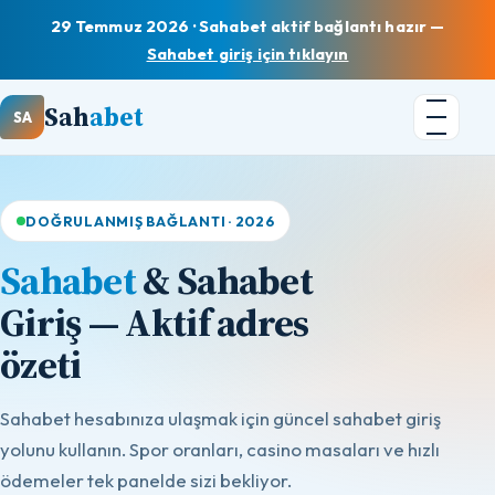
29 Temmuz 2026 · Sahabet aktif bağlantı hazır —
Sahabet giriş için tıklayın
Sah
abet
SA
DOĞRULANMIŞ BAĞLANTI · 2026
Sahabet
& Sahabet
Giriş — Aktif adres
özeti
Sahabet hesabınıza ulaşmak için güncel sahabet giriş
yolunu kullanın. Spor oranları, casino masaları ve hızlı
ödemeler tek panelde sizi bekliyor.