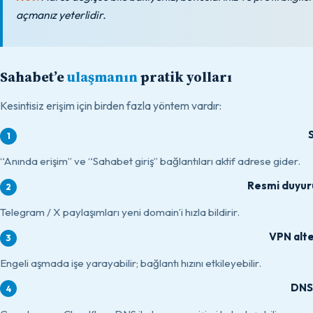
açmanız yeterlidir.
Sahabet’e
ulaşmanın
pratik yolları
Kesintisiz erişim için birden fazla yöntem vardır:
“Anında erişim” ve “Sahabet giriş” bağlantıları aktif adrese gider.
Resmi duyuru
Telegram / X paylaşımları yeni domain’i hızla bildirir.
VPN alte
Engeli aşmada işe yarayabilir; bağlantı hızını etkileyebilir.
DNS