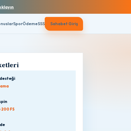
tıklayın
nuslar
Spor
Ödeme
SSS
Sahabet Giriş
etleri
 desteği
lama
spin
e 200 FS
ade