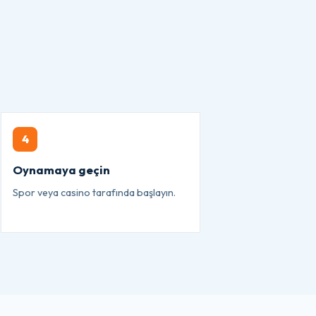
Oynamaya geçin
Spor veya casino tarafında başlayın.