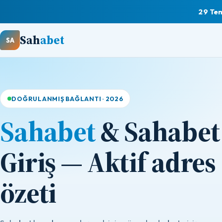
29 Tem
Sah
abet
SA
DOĞRULANMIŞ BAĞLANTI · 2026
Sahabet
& Sahabet
Giriş — Aktif adres
özeti