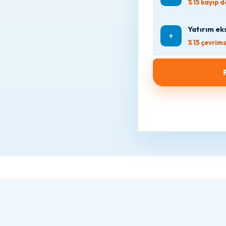
%15 kayıp 
Yatırım ek
+
%15 çevrims