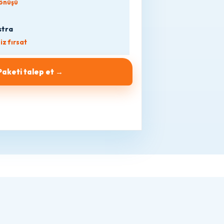
dönüşü
stra
iz fırsat
Paketi talep et →