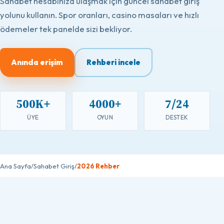
Sahabet hesabınıza ulaşmak için güncel sahabet giriş
yolunu kullanın. Spor oranları, casino masaları ve hızlı
ödemeler tek panelde sizi bekliyor.
Anında erişim
Rehberi incele
500K+
4000+
7/24
ÜYE
OYUN
DESTEK
Ana Sayfa
/
Sahabet Giriş
/
2026 Rehber