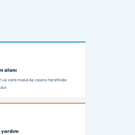
n alanı
t ve canlı masa ile casino tarafında
ulur.
z yardım