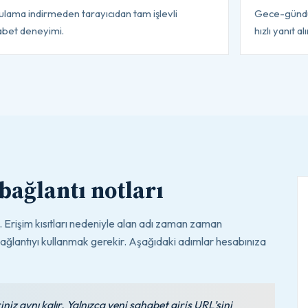
lama indirmeden tarayıcıdan tam işlevli
Gece-gündüz
bet deneyimi.
hızlı yanıt alı
bağlantı notları
r. Erişim kısıtları nedeniyle alan adı zaman zaman
bağlantıyı kullanmak gerekir. Aşağıdaki adımlar hesabınıza
iniz aynı kalır. Yalnızca yeni sahabet giriş URL’sini