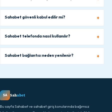
Sahabet güvenli kabul edilir mi?
Sahabet telefonda nasıl kullanılır?
Sahabet bağlantısı neden yenilenir?
Sah
abet
SA
Bu sayfa Sahabet ve sahabet giriş konularında bağımsız