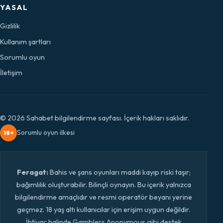
YASAL
Gizlilik
Kullanım şartları
Sorumlu oyun
İletişim
© 2026 Sahabet bilgilendirme sayfası. İçerik hakları saklıdır.
Sorumlu oyun ilkesi
18+
Feragat:
Bahis ve şans oyunları maddi kayıp riski taşır;
bağımlılık oluşturabilir. Bilinçli oynayın. Bu içerik yalnızca
bilgilendirme amaçlıdır ve resmi operatör beyanı yerine
geçmez. 18 yaş altı kullanıcılar için erişim uygun değildir.
İhtiyaç halinde Gamblers Anonymous gibi destek