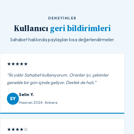
DENEYIMLER
Kullanıcı
geri bildirimleri
Sahabet hakkında paylaşılan kısa değerlendirmeler.
★★★★★
“İki yıldır Sahabet kullanıyorum. Oranlar iyi, çekimler
genelde bir gün içinde geliyor. Destek de hızlı.”
Selin Y.
SY
Haziran 2026 · Ankara
★★★★☆