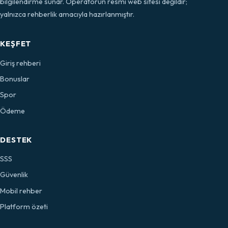
bilgilendirme sunar. Operatörün resmi web sitesi değildir;
yalnızca rehberlik amacıyla hazırlanmıştır.
KEŞFET
Giriş rehberi
Bonuslar
Spor
Ödeme
DESTEK
SSS
Güvenlik
Mobil rehber
Platform özeti