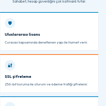
Sahabet, hesap güvenliğini çok katmanlı tutar.
🛡
Uluslararası lisans
Curacao kapsamında denetlenen yapı ile hizmet verir.
🔐
SSL şifreleme
256-bit koruma ile oturum ve ödeme trafiği şifrelenir.