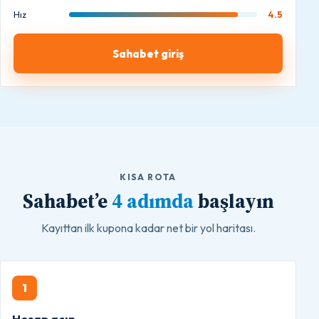
Hız
4.5
Sahabet giriş
KISA ROTA
Sahabet’e
4 adımda
başlayın
Kayıttan ilk kupona kadar net bir yol haritası.
Hesap açın