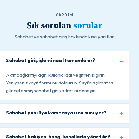
YARDIM
Sık sorulan
sorular
Sahabet ve sahabet giriş hakkında kısa yanıtlar.
Sahabet giriş işlemi nasıl tamamlanır?
Aktif bağlantıyı açın, kullanıcı adı ve şifrenizi girin.
Yeniyseniz kayıt formunu doldurun. Sayfa açılmazsa
güncellenmiş sahabet giriş adresini deneyin.
Sahabet yeni üye kampanyası ne sunuyor?
Sahabet bakiyesi hangi kanallarla yönetilir?