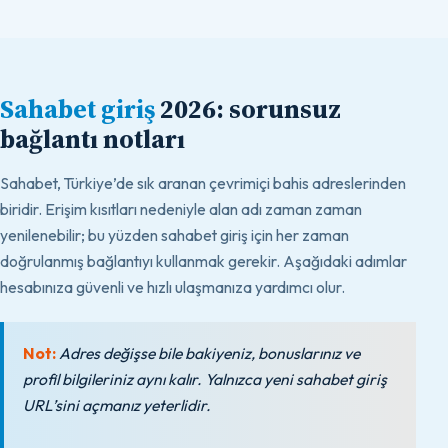
Sahabet giriş
2026: sorunsuz
bağlantı notları
Sahabet, Türkiye’de sık aranan çevrimiçi bahis adreslerinden
biridir. Erişim kısıtları nedeniyle alan adı zaman zaman
yenilenebilir; bu yüzden sahabet giriş için her zaman
doğrulanmış bağlantıyı kullanmak gerekir. Aşağıdaki adımlar
hesabınıza güvenli ve hızlı ulaşmanıza yardımcı olur.
Not:
Adres değişse bile bakiyeniz, bonuslarınız ve
profil bilgileriniz aynı kalır. Yalnızca yeni sahabet giriş
URL’sini açmanız yeterlidir.