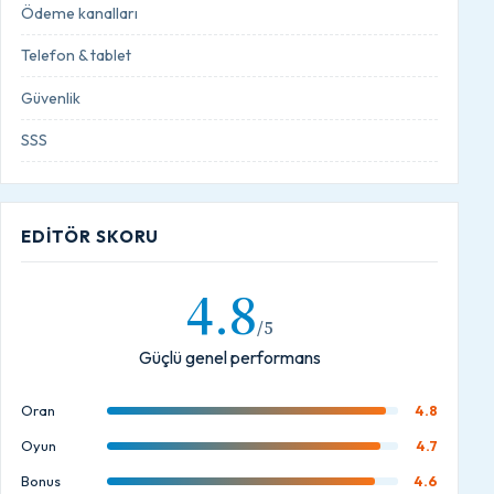
Ödeme kanalları
Telefon & tablet
Güvenlik
SSS
EDITÖR SKORU
4.8
/5
Güçlü genel performans
Oran
4.8
Oyun
4.7
Bonus
4.6