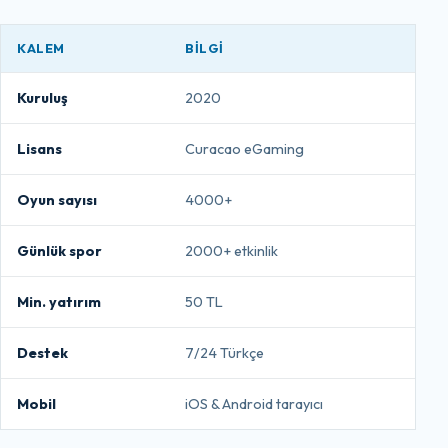
KALEM
BILGI
Kuruluş
2020
Lisans
Curacao eGaming
Oyun sayısı
4000+
Günlük spor
2000+ etkinlik
Min. yatırım
50 TL
Destek
7/24 Türkçe
Mobil
iOS & Android tarayıcı