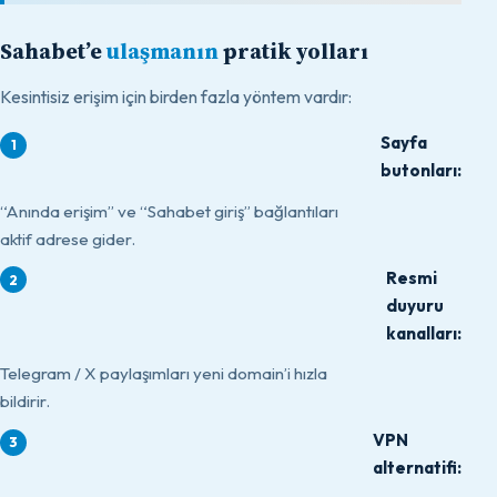
Sahabet’e
ulaşmanın
pratik yolları
Kesintisiz erişim için birden fazla yöntem vardır:
Sayfa
butonları:
“Anında erişim” ve “Sahabet giriş” bağlantıları
aktif adrese gider.
Resmi
duyuru
kanalları:
Telegram / X paylaşımları yeni domain’i hızla
bildirir.
VPN
alternatifi: