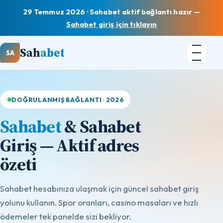
29 Temmuz 2026 · Sahabet aktif bağlantı hazır —
Sahabet giriş için tıklayın
Sah
abet
SA
DOĞRULANMIŞ BAĞLANTI · 2026
Sahabet
& Sahabet
Giriş — Aktif adres
özeti
Sahabet hesabınıza ulaşmak için güncel sahabet giriş
yolunu kullanın. Spor oranları, casino masaları ve hızlı
ödemeler tek panelde sizi bekliyor.