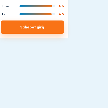
Bonus
4.6
Hız
4.5
Sahabet giriş