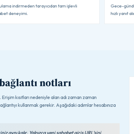
lama indirmeden tarayıcıdan tam işlevli
Gece-gündüz
bet deneyimi.
hızlı yanıt alı
bağlantı notları
r. Erişim kısıtları nedeniyle alan adı zaman zaman
bağlantıyı kullanmak gerekir. Aşağıdaki adımlar hesabınıza
iniz aynı kalır. Yalnızca yeni sahabet giriş URL’sini