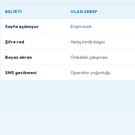
BELIRTI
OLASI SEBEP
Sayfa açılmıyor
Erişim kısıtı
Şifre red
Yanlış kimlik bilgisi
Beyaz ekran
Önbellek çakışması
SMS gecikmesi
Operatör yoğunluğu