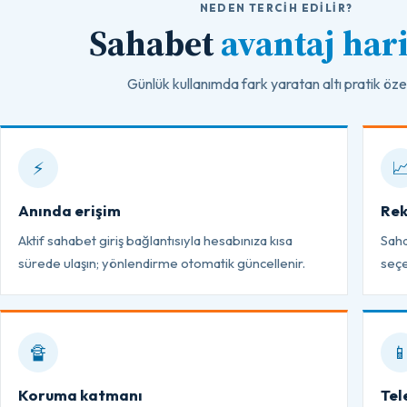
NEDEN TERCIH EDILIR?
Sahabet
avantaj hari
Günlük kullanımda fark yaratan altı pratik özel
⚡

Anında erişim
Rek
Aktif sahabet giriş bağlantısıyla hesabınıza kısa
Saha
sürede ulaşın; yönlendirme otomatik güncellenir.
seçe
🔏

Koruma katmanı
Tel