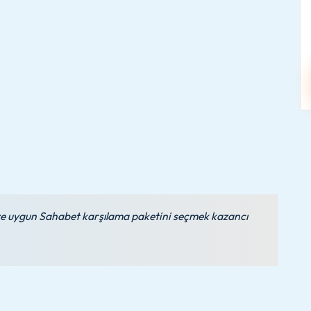
ize uygun Sahabet karşılama paketini seçmek kazancı