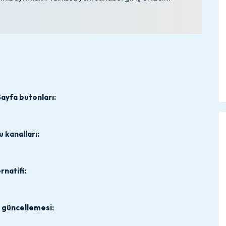
Sayfa butonları:
 kanalları:
rnatifi:
 güncellemesi: