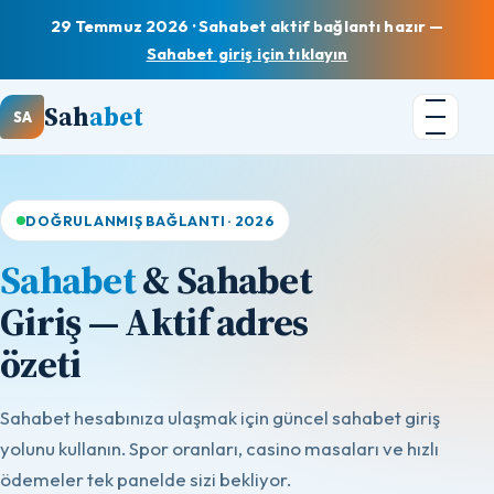
29 Temmuz 2026 · Sahabet aktif bağlantı hazır —
Sahabet giriş için tıklayın
Sah
abet
SA
DOĞRULANMIŞ BAĞLANTI · 2026
Sahabet
& Sahabet
Giriş — Aktif adres
özeti
Sahabet hesabınıza ulaşmak için güncel sahabet giriş
yolunu kullanın. Spor oranları, casino masaları ve hızlı
ödemeler tek panelde sizi bekliyor.