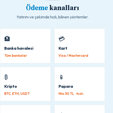
Ödeme
kanalları
Yatırım ve çekimde hızlı, bilinen yöntemler.
🏦
💳
Banka havalesi
Kart
Tüm bankalar
Visa / Mastercard
₿
📱
Kripto
Papara
BTC, ETH, USDT
Min 50 TL · hızlı