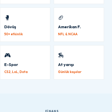
🥊
🏈
Dövüş
Amerikan F.
50+ etkinlik
NFL & NCAA
🎮
🏇
E-Spor
At yarışı
CS2, LoL, Dota
Günlük koşular
FINANS