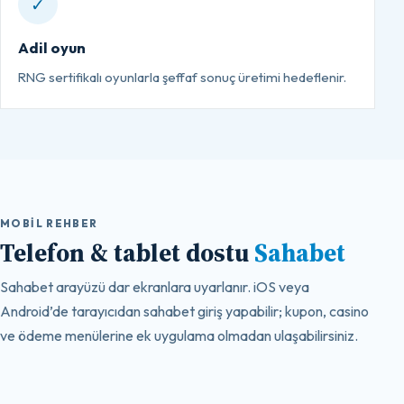
✓
Adil oyun
RNG sertifikalı oyunlarla şeffaf sonuç üretimi hedeflenir.
MOBIL REHBER
Telefon & tablet dostu
Sahabet
Sahabet arayüzü dar ekranlara uyarlanır. iOS veya
Android’de tarayıcıdan sahabet giriş yapabilir; kupon, casino
ve ödeme menülerine ek uygulama olmadan ulaşabilirsiniz.