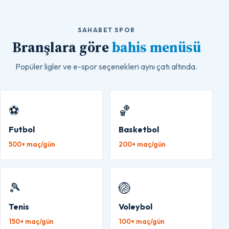
SAHABET SPOR
Branşlara göre
bahis menüsü
Popüler ligler ve e-spor seçenekleri aynı çatı altında.
⚽
🏀
Futbol
Basketbol
500+ maç/gün
200+ maç/gün
🎾
🏐
Tenis
Voleybol
150+ maç/gün
100+ maç/gün