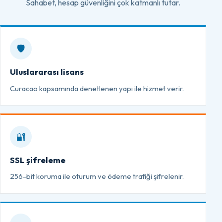
Sahabet, hesap güvenliğini çok katmanlı tutar.
🛡
Uluslararası lisans
Curacao kapsamında denetlenen yapı ile hizmet verir.
🔐
SSL şifreleme
256-bit koruma ile oturum ve ödeme trafiği şifrelenir.