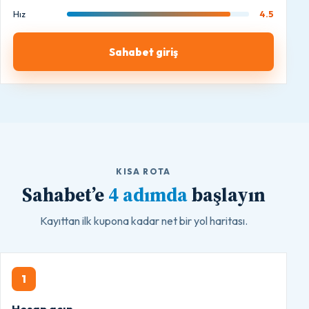
Hız
4.5
Sahabet giriş
KISA ROTA
Sahabet’e
4 adımda
başlayın
Kayıttan ilk kupona kadar net bir yol haritası.
Hesap açın