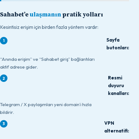
Sahabet’e
ulaşmanın
pratik yolları
Kesintisiz erişim için birden fazla yöntem vardır:
Sayfa
butonları:
“Anında erişim” ve “Sahabet giriş” bağlantıları
aktif adrese gider.
Resmi
duyuru
kanalları:
Telegram / X paylaşımları yeni domain’i hızla
bildirir.
VPN
alternatifi: