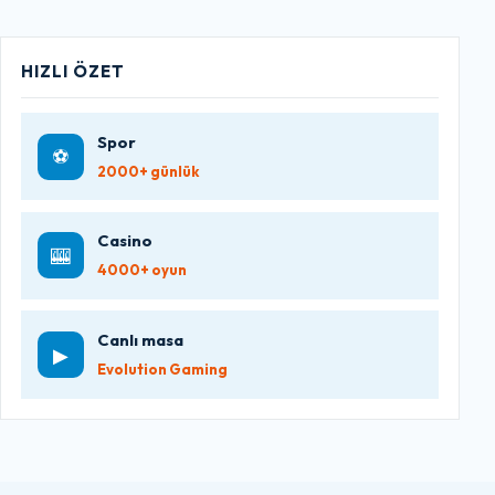
HIZLI ÖZET
Spor
⚽
2000+ günlük
Casino
🎰
4000+ oyun
Canlı masa
▶
Evolution Gaming