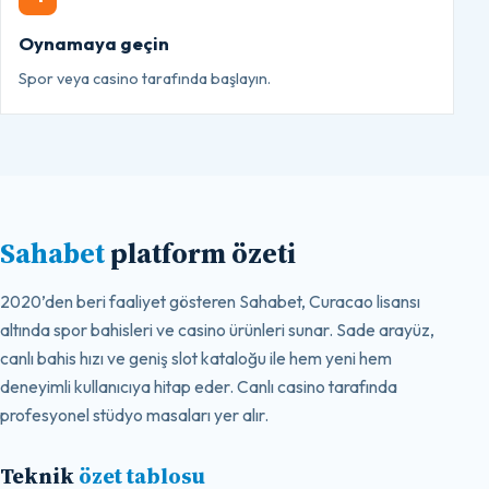
Oynamaya geçin
Spor veya casino tarafında başlayın.
Sahabet
platform özeti
2020’den beri faaliyet gösteren Sahabet, Curacao lisansı
altında spor bahisleri ve casino ürünleri sunar. Sade arayüz,
canlı bahis hızı ve geniş slot kataloğu ile hem yeni hem
deneyimli kullanıcıya hitap eder. Canlı casino tarafında
profesyonel stüdyo masaları yer alır.
Teknik
özet tablosu