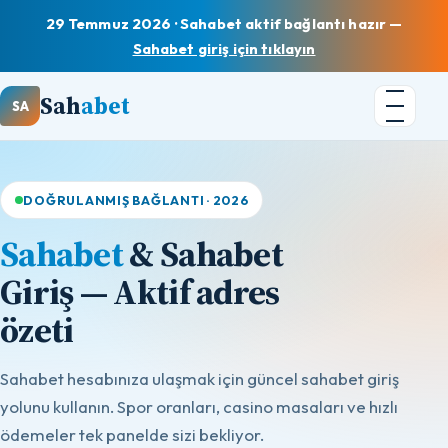
29 Temmuz 2026 · Sahabet aktif bağlantı hazır —
Sahabet giriş için tıklayın
Sah
abet
SA
DOĞRULANMIŞ BAĞLANTI · 2026
Sahabet
& Sahabet
Giriş — Aktif adres
özeti
Sahabet hesabınıza ulaşmak için güncel sahabet giriş
yolunu kullanın. Spor oranları, casino masaları ve hızlı
ödemeler tek panelde sizi bekliyor.