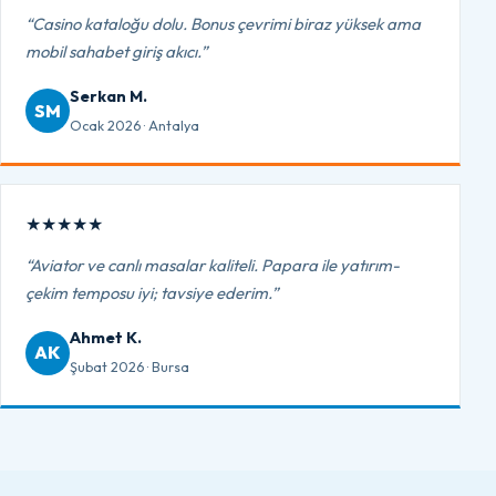
“Casino kataloğu dolu. Bonus çevrimi biraz yüksek ama
mobil sahabet giriş akıcı.”
Serkan M.
SM
Ocak 2026 · Antalya
★★★★★
“Aviator ve canlı masalar kaliteli. Papara ile yatırım-
çekim temposu iyi; tavsiye ederim.”
Ahmet K.
AK
Şubat 2026 · Bursa