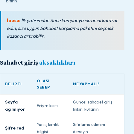
bitirin.
İpucu:
İlk yatırımdan önce kampanya ekranını kontrol
edin; size uygun Sahabet karşılama paketini seçmek
kazancı artırabilir.
Sahabet giriş
aksaklıkları
OLASI
BELIRTI
NE YAPMALI?
SEBEP
Sayfa
Güncel sahabet giriş
Erişim kısıtı
açılmıyor
linkini kullanın
Yanlış kimlik
Sıfırlama adımını
Şifre red
bilgisi
deneyin