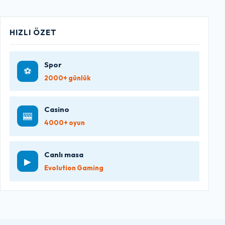
HIZLI ÖZET
Spor
⚽
2000+ günlük
Casino
🎰
4000+ oyun
Canlı masa
▶
Evolution Gaming