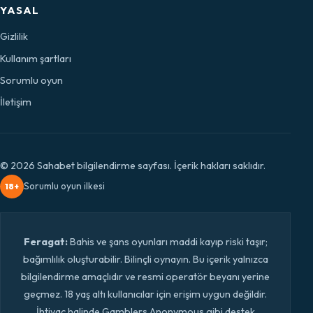
YASAL
Gizlilik
Kullanım şartları
Sorumlu oyun
İletişim
© 2026 Sahabet bilgilendirme sayfası. İçerik hakları saklıdır.
Sorumlu oyun ilkesi
18+
Feragat:
Bahis ve şans oyunları maddi kayıp riski taşır;
bağımlılık oluşturabilir. Bilinçli oynayın. Bu içerik yalnızca
bilgilendirme amaçlıdır ve resmi operatör beyanı yerine
geçmez. 18 yaş altı kullanıcılar için erişim uygun değildir.
İhtiyaç halinde Gamblers Anonymous gibi destek