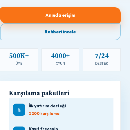
Anında erişim
Rehberi incele
500K+
4000+
7/24
ÜYE
OYUN
DESTEK
Karşılama paketleri
İlk yatırım desteği
%
%200 karşılama
Kayıt freespin