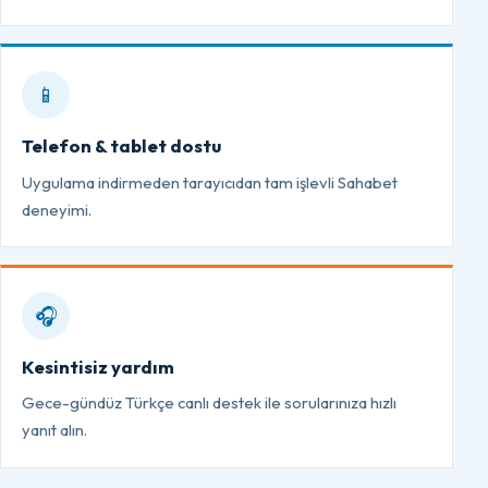
📱
Telefon & tablet dostu
Uygulama indirmeden tarayıcıdan tam işlevli Sahabet
deneyimi.
🎧
Kesintisiz yardım
Gece-gündüz Türkçe canlı destek ile sorularınıza hızlı
yanıt alın.