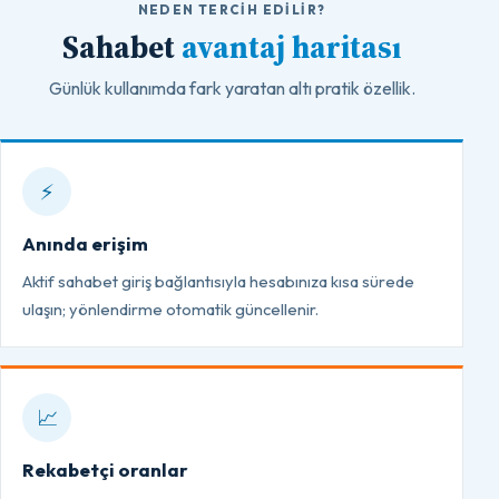
NEDEN TERCIH EDILIR?
Sahabet
avantaj haritası
Günlük kullanımda fark yaratan altı pratik özellik.
⚡
Anında erişim
Aktif sahabet giriş bağlantısıyla hesabınıza kısa sürede
ulaşın; yönlendirme otomatik güncellenir.
📈
Rekabetçi oranlar