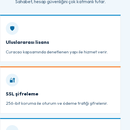
Sahabet, hesap güvenliğini çok katmanlı tutar.
🛡
Uluslararası lisans
Curacao kapsamında denetlenen yapı ile hizmet verir.
🔐
SSL şifreleme
256-bit koruma ile oturum ve ödeme trafiği şifrelenir.