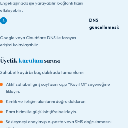
Engeli aşmada işe yarayabilir; bağlantı hızını
etkileyebilir.
DNS
güncellemesi:
Google veya Cloudflare DNS ile tarayıcı
erişimi kolaylaşabilir.
Üyelik
kurulum
sırası
Sahabet kaydı birkaç dakikada tamamlanır:
Aktif sahabet giriş sayfasını açıp “Kayıt Ol” seçeneğine
tıklayın.
Kimlik ve iletişim alanlarını doğru doldurun.
Para birimi ile güçlü bir şifre belirleyin.
Sözleşmeyi onaylayıp e-posta veya SMS doğrulamasını