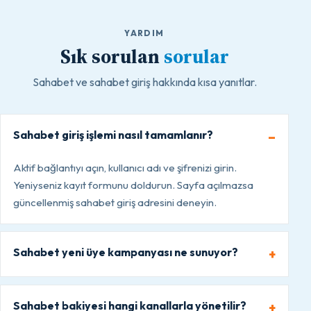
YARDIM
Sık sorulan
sorular
Sahabet ve sahabet giriş hakkında kısa yanıtlar.
Sahabet giriş işlemi nasıl tamamlanır?
Aktif bağlantıyı açın, kullanıcı adı ve şifrenizi girin.
Yeniyseniz kayıt formunu doldurun. Sayfa açılmazsa
güncellenmiş sahabet giriş adresini deneyin.
Sahabet yeni üye kampanyası ne sunuyor?
Sahabet bakiyesi hangi kanallarla yönetilir?