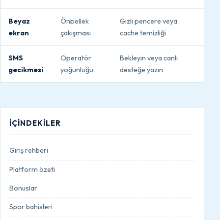
Beyaz
Önbellek
Gizli pencere veya
ekran
çakışması
cache temizliği
SMS
Operatör
Bekleyin veya canlı
gecikmesi
yoğunluğu
desteğe yazın
İÇINDEKILER
Giriş rehberi
Platform özeti
Bonuslar
Spor bahisleri