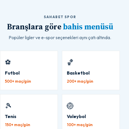
SAHABET SPOR
Branşlara göre
bahis menüsü
Popüler ligler ve e-spor seçenekleri aynı çatı altında.
⚽
🏀
Futbol
Basketbol
500+ maç/gün
200+ maç/gün
🎾
🏐
Tenis
Voleybol
150+ maç/gün
100+ maç/gün