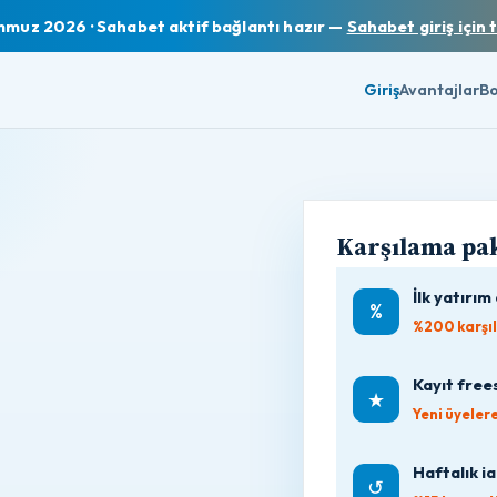
muz 2026 · Sahabet aktif bağlantı hazır —
Sahabet giriş için 
Giriş
Avantajlar
Bo
Karşılama pak
İlk yatırım
%
%200 karşı
Kayıt free
★
Yeni üyeler
Haftalık i
↺