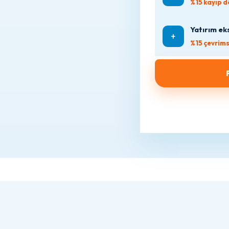
%15 kayıp 
Yatırım ek
+
%15 çevrims