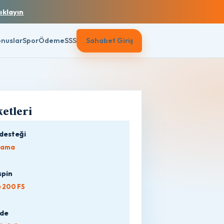
tıklayın
nuslar
Spor
Ödeme
SSS
Sahabet Giriş
etleri
 desteği
lama
spin
e 200 FS
ade