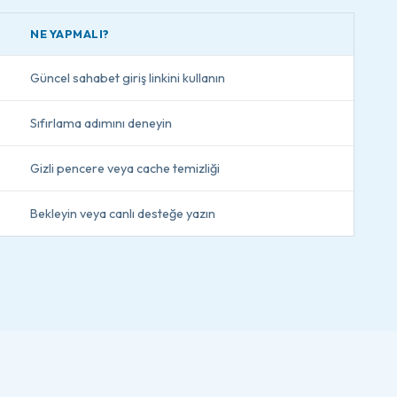
NE YAPMALI?
Güncel sahabet giriş linkini kullanın
Sıfırlama adımını deneyin
Gizli pencere veya cache temizliği
Bekleyin veya canlı desteğe yazın