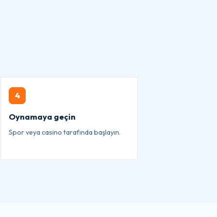
Oynamaya geçin
Spor veya casino tarafında başlayın.