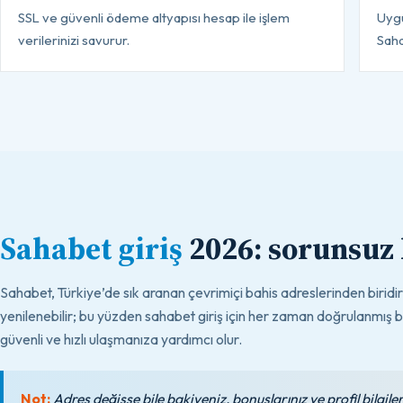
SSL ve güvenli ödeme altyapısı hesap ile işlem
Uygu
verilerinizi savurur.
Saha
Sahabet giriş
2026: sorunsuz 
Sahabet, Türkiye’de sık aranan çevrimiçi bahis adreslerinden biridi
yenilenebilir; bu yüzden sahabet giriş için her zaman doğrulanmış 
güvenli ve hızlı ulaşmanıza yardımcı olur.
Not:
Adres değişse bile bakiyeniz, bonuslarınız ve profil bilgiler