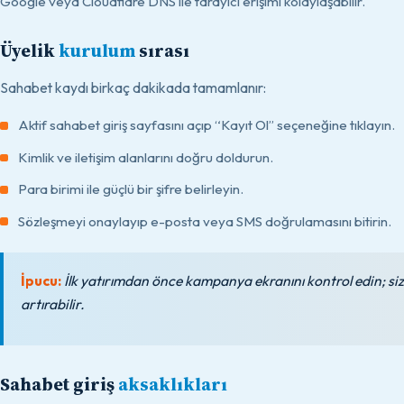
Google veya Cloudflare DNS ile tarayıcı erişimi kolaylaşabilir.
Üyelik
kurulum
sırası
Sahabet kaydı birkaç dakikada tamamlanır:
Aktif sahabet giriş sayfasını açıp “Kayıt Ol” seçeneğine tıklayın.
Kimlik ve iletişim alanlarını doğru doldurun.
Para birimi ile güçlü bir şifre belirleyin.
Sözleşmeyi onaylayıp e-posta veya SMS doğrulamasını bitirin.
İpucu:
İlk yatırımdan önce kampanya ekranını kontrol edin; s
artırabilir.
Sahabet giriş
aksaklıkları