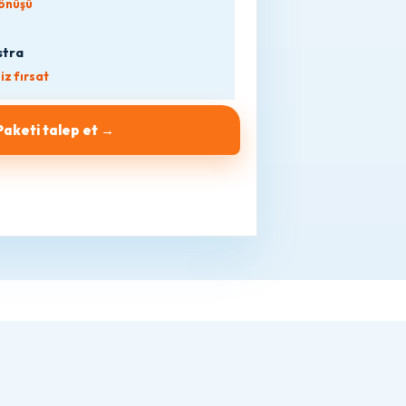
dönüşü
stra
iz fırsat
Paketi talep et →