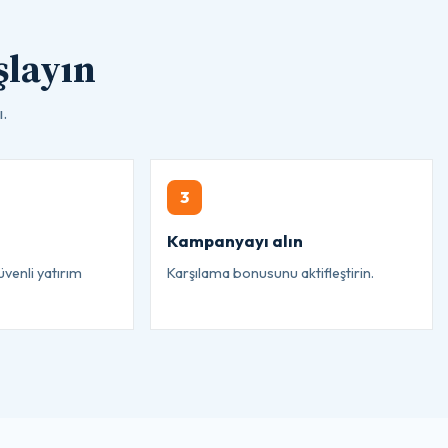
şlayın
ı.
Kampanyayı alın
üvenli yatırım
Karşılama bonusunu aktifleştirin.