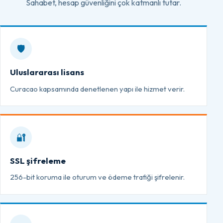
Sahabet, hesap güvenliğini çok katmanlı tutar.
🛡
Uluslararası lisans
Curacao kapsamında denetlenen yapı ile hizmet verir.
🔐
SSL şifreleme
256-bit koruma ile oturum ve ödeme trafiği şifrelenir.