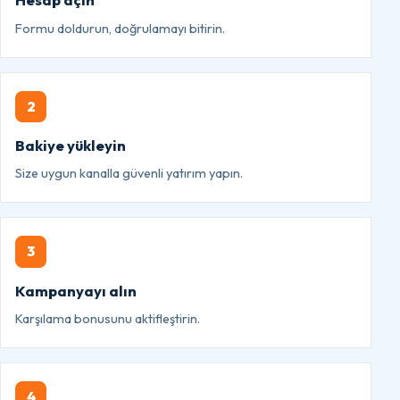
Formu doldurun, doğrulamayı bitirin.
Bakiye yükleyin
Size uygun kanalla güvenli yatırım yapın.
Kampanyayı alın
Karşılama bonusunu aktifleştirin.