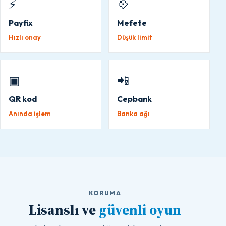
⚡
💠
Payfix
Mefete
Hızlı onay
Düşük limit
▣
📲
QR kod
Cepbank
Anında işlem
Banka ağı
KORUMA
Lisanslı ve
güvenli oyun