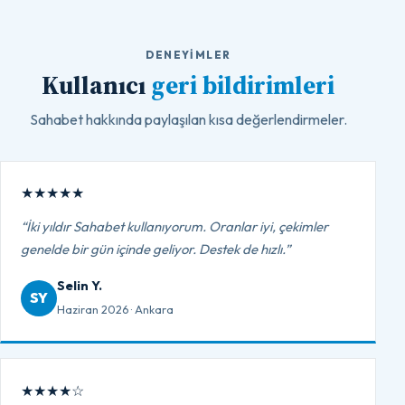
DENEYIMLER
Kullanıcı
geri bildirimleri
Sahabet hakkında paylaşılan kısa değerlendirmeler.
★★★★★
“İki yıldır Sahabet kullanıyorum. Oranlar iyi, çekimler
genelde bir gün içinde geliyor. Destek de hızlı.”
Selin Y.
SY
Haziran 2026 · Ankara
★★★★☆