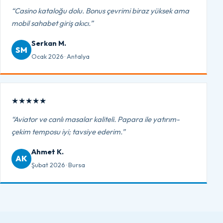
“Casino kataloğu dolu. Bonus çevrimi biraz yüksek ama
mobil sahabet giriş akıcı.”
Serkan M.
SM
Ocak 2026 · Antalya
★★★★★
“Aviator ve canlı masalar kaliteli. Papara ile yatırım-
çekim temposu iyi; tavsiye ederim.”
Ahmet K.
AK
Şubat 2026 · Bursa