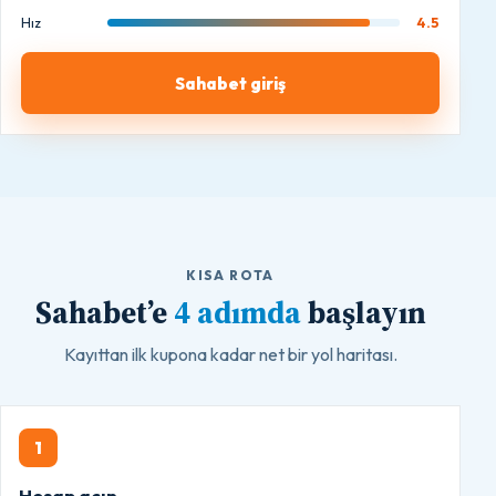
Hız
4.5
Sahabet giriş
KISA ROTA
Sahabet’e
4 adımda
başlayın
Kayıttan ilk kupona kadar net bir yol haritası.
Hesap açın