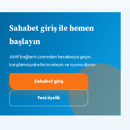
Sahabet giriş ile hemen
başlayın
Aktif bağlantı üzerinden hesabınıza geçin,
karşılama paketini inceleyin ve oyuna dönün.
Sahabet giriş
Yeni üyelik