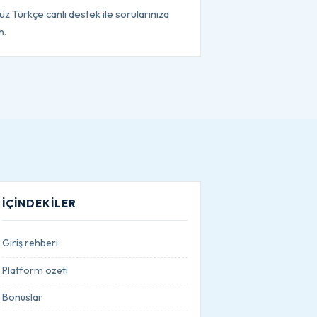
 Türkçe canlı destek ile sorularınıza
n.
İÇINDEKILER
Giriş rehberi
Platform özeti
Bonuslar