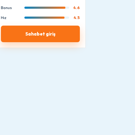
Bonus
4.6
Hız
4.5
Sahabet giriş