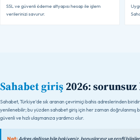
SSL ve güvenli ödeme altyapısı hesap ile işlem
Uygu
verilerinizi savurur.
Saha
Sahabet giriş
2026: sorunsuz 
Sahabet, Türkiye’de sık aranan çevrimiçi bahis adreslerinden biridi
yenilenebilir; bu yüzden sahabet giriş için her zaman doğrulanmış 
güvenli ve hızlı ulaşmanıza yardımcı olur.
Not:
Adres değişse bile bakiyeniz, bonuslarınız ve profil bilgiler