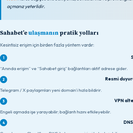
açmanız yeterlidir.
Sahabet’e
ulaşmanın
pratik yolları
Kesintisiz erişim için birden fazla yöntem vardır:
“Anında erişim” ve “Sahabet giriş” bağlantıları aktif adrese gider.
Resmi duyuru
Telegram / X paylaşımları yeni domain’i hızla bildirir.
VPN alte
Engeli aşmada işe yarayabilir; bağlantı hızını etkileyebilir.
DNS