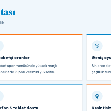
tası
lik.

🎲
abetçi oranlar
Geniş oyu
bet spor menüsünde yüksek marjlı
Binlerce slo
neklerle kupon verimini yükseltin.
çeşitlilik sun

🎧
efon & tablet dostu
Kesintisi