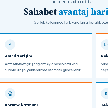
NEDEN TERCIH EDILIR?
Sahabet
avantaj hari
Günlük kullanımda fark yaratan altı pratik özel
⚡

Anında erişim
Rek
Aktif sahabet giriş bağlantısıyla hesabınıza kısa
Saha
sürede ulaşın; yönlendirme otomatik güncellenir.
seçe
🔏

Koruma katmanı
Tel