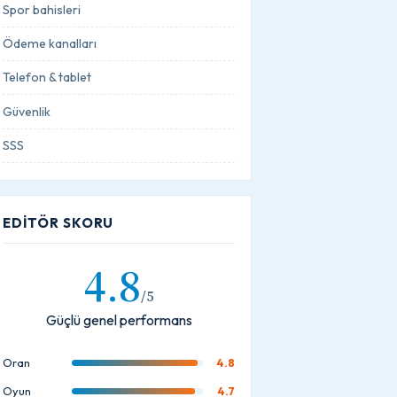
Spor bahisleri
Ödeme kanalları
Telefon & tablet
Güvenlik
SSS
EDITÖR SKORU
4.8
/5
Güçlü genel performans
Oran
4.8
Oyun
4.7