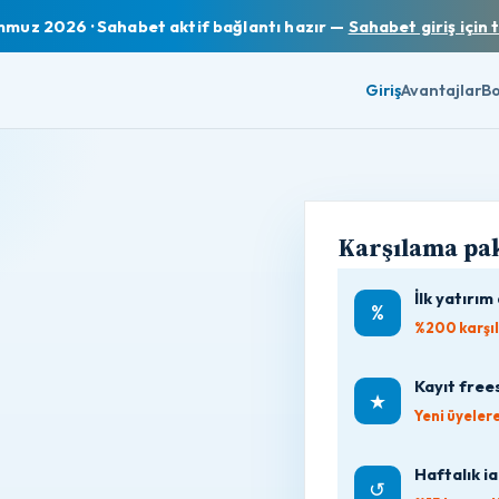
muz 2026 · Sahabet aktif bağlantı hazır —
Sahabet giriş için 
Giriş
Avantajlar
Bo
Karşılama pak
İlk yatırım
%
%200 karşı
Kayıt free
★
Yeni üyeler
Haftalık i
↺