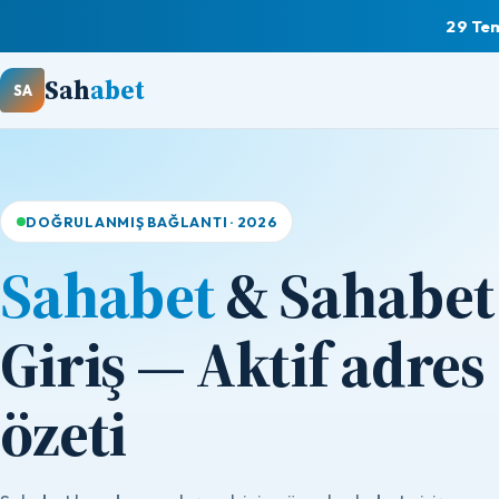
29 Tem
Sah
abet
SA
DOĞRULANMIŞ BAĞLANTI · 2026
Sahabet
& Sahabet
Giriş — Aktif adres
özeti