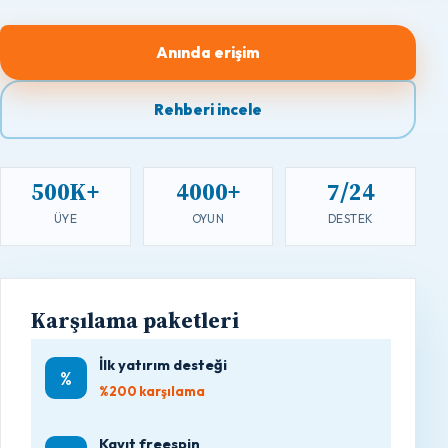
Anında erişim
Rehberi incele
500K+
4000+
7/24
ÜYE
OYUN
DESTEK
Karşılama paketleri
İlk yatırım desteği
%
%200 karşılama
Kayıt freespin