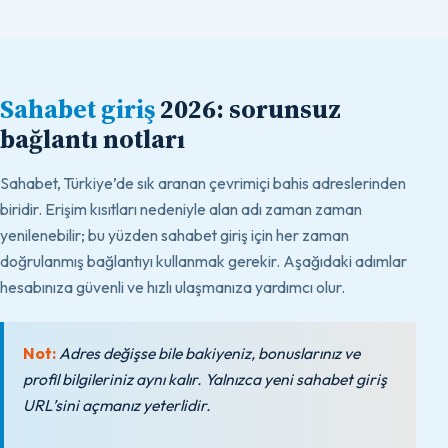
Sahabet giriş
2026: sorunsuz
bağlantı notları
Sahabet, Türkiye’de sık aranan çevrimiçi bahis adreslerinden
biridir. Erişim kısıtları nedeniyle alan adı zaman zaman
yenilenebilir; bu yüzden sahabet giriş için her zaman
doğrulanmış bağlantıyı kullanmak gerekir. Aşağıdaki adımlar
hesabınıza güvenli ve hızlı ulaşmanıza yardımcı olur.
Not:
Adres değişse bile bakiyeniz, bonuslarınız ve
profil bilgileriniz aynı kalır. Yalnızca yeni sahabet giriş
URL’sini açmanız yeterlidir.