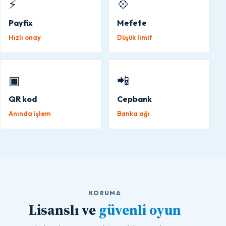
⚡
💠
Payfix
Mefete
Hızlı onay
Düşük limit
▣
📲
QR kod
Cepbank
Anında işlem
Banka ağı
KORUMA
Lisanslı ve
güvenli oyun