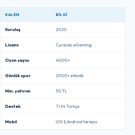
KALEM
BILGI
Kuruluş
2020
Lisans
Curacao eGaming
Oyun sayısı
4000+
Günlük spor
2000+ etkinlik
Min. yatırım
50 TL
Destek
7/24 Türkçe
Mobil
iOS & Android tarayıcı