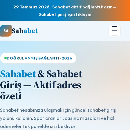
29 Temmuz 2026 · Sahabet aktif bağlantı hazır —
Sahabet giriş için tıklayın
Sah
abet
SA
DOĞRULANMIŞ BAĞLANTI · 2026
Sahabet
& Sahabet
Giriş — Aktif adres
özeti
Sahabet hesabınıza ulaşmak için güncel sahabet giriş
yolunu kullanın. Spor oranları, casino masaları ve hızlı
ödemeler tek panelde sizi bekliyor.