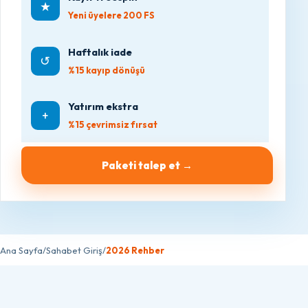
★
Yeni üyelere 200 FS
Haftalık iade
↺
%15 kayıp dönüşü
Yatırım ekstra
+
%15 çevrimsiz fırsat
Paketi talep et →
Ana Sayfa
/
Sahabet Giriş
/
2026 Rehber