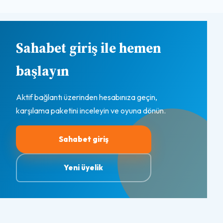
Sahabet giriş ile hemen
başlayın
Aktif bağlantı üzerinden hesabınıza geçin,
karşılama paketini inceleyin ve oyuna dönün.
Sahabet giriş
Yeni üyelik