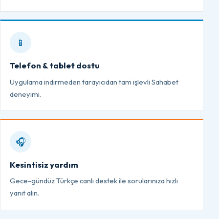
📱
Telefon & tablet dostu
Uygulama indirmeden tarayıcıdan tam işlevli Sahabet
deneyimi.
🎧
Kesintisiz yardım
Gece-gündüz Türkçe canlı destek ile sorularınıza hızlı
yanıt alın.