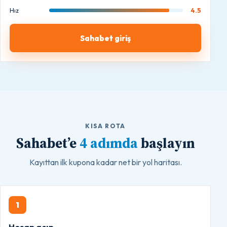
Hız
4.5
Sahabet giriş
KISA ROTA
Sahabet’e
4 adımda
başlayın
Kayıttan ilk kupona kadar net bir yol haritası.
Hesap açın