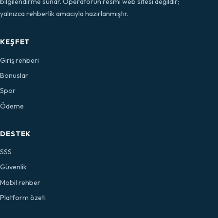
bilgilendirme sunar. Operatörün resmi web sitesi değildir;
yalnızca rehberlik amacıyla hazırlanmıştır.
KEŞFET
Giriş rehberi
Bonuslar
Spor
Ödeme
DESTEK
SSS
Güvenlik
Mobil rehber
Platform özeti