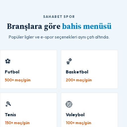
SAHABET SPOR
Branşlara göre
bahis menüsü
Popüler ligler ve e-spor seçenekleri aynı çatı altında.
⚽
🏀
Futbol
Basketbol
500+ maç/gün
200+ maç/gün
🎾
🏐
Tenis
Voleybol
150+ maç/gün
100+ maç/gün