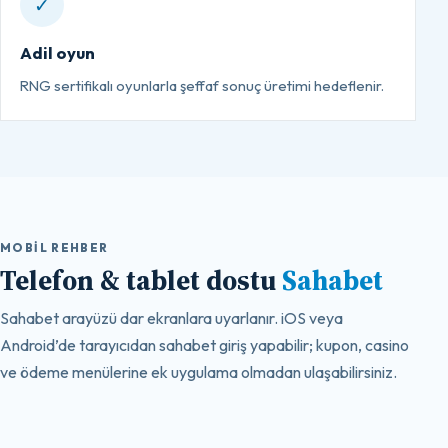
✓
Adil oyun
RNG sertifikalı oyunlarla şeffaf sonuç üretimi hedeflenir.
MOBIL REHBER
Telefon & tablet dostu
Sahabet
Sahabet arayüzü dar ekranlara uyarlanır. iOS veya
Android’de tarayıcıdan sahabet giriş yapabilir; kupon, casino
ve ödeme menülerine ek uygulama olmadan ulaşabilirsiniz.