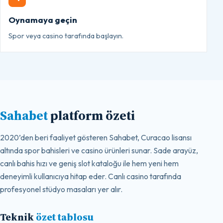
Oynamaya geçin
Spor veya casino tarafında başlayın.
Sahabet
platform özeti
2020’den beri faaliyet gösteren Sahabet, Curacao lisansı
altında spor bahisleri ve casino ürünleri sunar. Sade arayüz,
canlı bahis hızı ve geniş slot kataloğu ile hem yeni hem
deneyimli kullanıcıya hitap eder. Canlı casino tarafında
profesyonel stüdyo masaları yer alır.
Teknik
özet tablosu