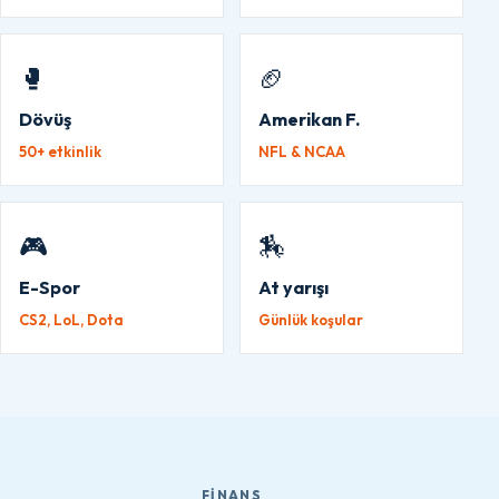
🥊
🏈
Dövüş
Amerikan F.
50+ etkinlik
NFL & NCAA
🎮
🏇
E-Spor
At yarışı
CS2, LoL, Dota
Günlük koşular
FINANS