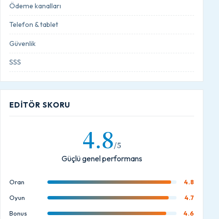
Ödeme kanalları
Telefon & tablet
Güvenlik
SSS
EDITÖR SKORU
4.8
/5
Güçlü genel performans
Oran
4.8
Oyun
4.7
Bonus
4.6