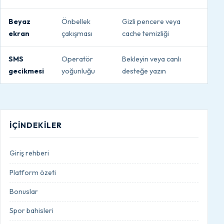
Beyaz
Önbellek
Gizli pencere veya
ekran
çakışması
cache temizliği
SMS
Operatör
Bekleyin veya canlı
gecikmesi
yoğunluğu
desteğe yazın
İÇINDEKILER
Giriş rehberi
Platform özeti
Bonuslar
Spor bahisleri