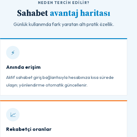
NEDEN TERCIH EDILIR?
Sahabet
avantaj haritası
Günlük kullanımda fark yaratan altı pratik özellik.
⚡
Anında erişim
Aktif sahabet giriş bağlantısıyla hesabınıza kısa sürede
ulaşın; yönlendirme otomatik güncellenir.
📈
Rekabetçi oranlar