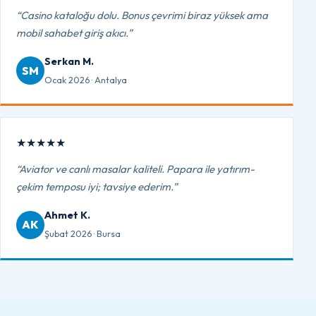
“Casino kataloğu dolu. Bonus çevrimi biraz yüksek ama
mobil sahabet giriş akıcı.”
Serkan M.
SM
Ocak 2026 · Antalya
★★★★★
“Aviator ve canlı masalar kaliteli. Papara ile yatırım-
çekim temposu iyi; tavsiye ederim.”
Ahmet K.
AK
Şubat 2026 · Bursa