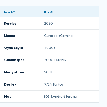
KALEM
BILGI
Kuruluş
2020
Lisans
Curacao eGaming
Oyun sayısı
4000+
Günlük spor
2000+ etkinlik
Min. yatırım
50 TL
Destek
7/24 Türkçe
Mobil
iOS & Android tarayıcı