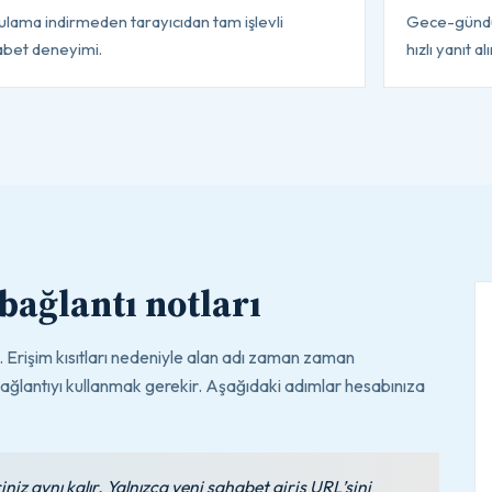
lama indirmeden tarayıcıdan tam işlevli
Gece-gündüz
bet deneyimi.
hızlı yanıt alı
bağlantı notları
r. Erişim kısıtları nedeniyle alan adı zaman zaman
bağlantıyı kullanmak gerekir. Aşağıdaki adımlar hesabınıza
iniz aynı kalır. Yalnızca yeni sahabet giriş URL’sini