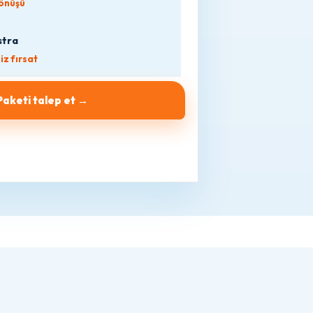
dönüşü
stra
iz fırsat
Paketi talep et →