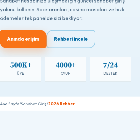
Sahabet hesabınıza ulaşmak için güncel sahabet giriş
yolunu kullanın. Spor oranları, casino masaları ve hızlı
ödemeler tek panelde sizi bekliyor.
Anında erişim
Rehberi incele
500K+
4000+
7/24
ÜYE
OYUN
DESTEK
Ana Sayfa
/
Sahabet Giriş
/
2026 Rehber