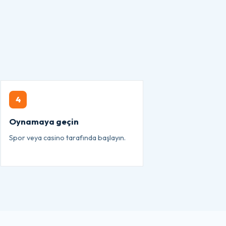
Oynamaya geçin
Spor veya casino tarafında başlayın.