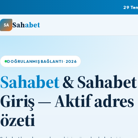
29 Tem
Sah
abet
SA
DOĞRULANMIŞ BAĞLANTI · 2026
Sahabet
& Sahabet
Giriş — Aktif adres
özeti