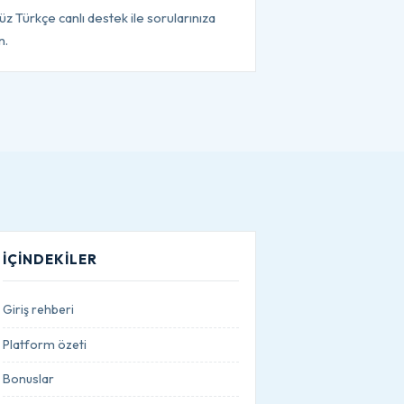
 Türkçe canlı destek ile sorularınıza
n.
İÇINDEKILER
Giriş rehberi
Platform özeti
Bonuslar