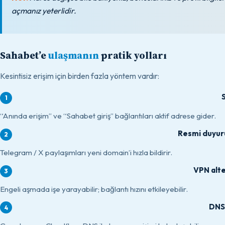
açmanız yeterlidir.
Sahabet’e
ulaşmanın
pratik yolları
Kesintisiz erişim için birden fazla yöntem vardır:
“Anında erişim” ve “Sahabet giriş” bağlantıları aktif adrese gider.
Resmi duyuru
Telegram / X paylaşımları yeni domain’i hızla bildirir.
VPN alte
Engeli aşmada işe yarayabilir; bağlantı hızını etkileyebilir.
DNS