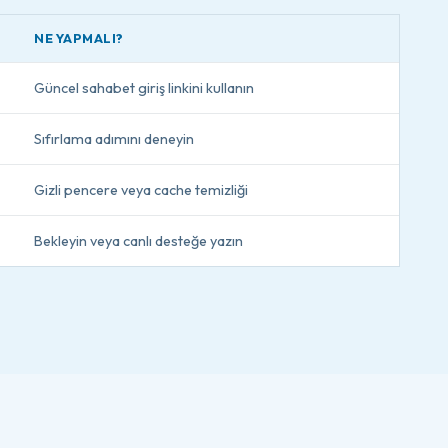
NE YAPMALI?
Güncel sahabet giriş linkini kullanın
Sıfırlama adımını deneyin
Gizli pencere veya cache temizliği
Bekleyin veya canlı desteğe yazın