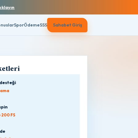
tıklayın
nuslar
Spor
Ödeme
SSS
Sahabet Giriş
etleri
 desteği
lama
spin
e 200 FS
ade