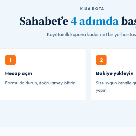
KISA ROTA
Sahabet’e
4 adımda
ba
Kayıttan ilk kupona kadar net bir yol haritas
Hesap açın
Bakiye yükleyin
Formu doldurun, doğrulamayı bitirin.
Size uygun kanalla g
yapın.