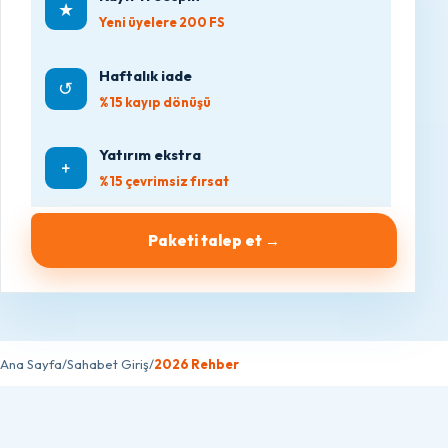
★
Yeni üyelere 200 FS
Haftalık iade
↺
%15 kayıp dönüşü
Yatırım ekstra
+
%15 çevrimsiz fırsat
Paketi talep et →
Ana Sayfa
/
Sahabet Giriş
/
2026 Rehber