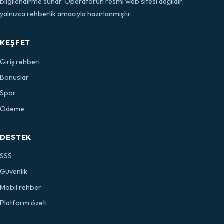
bilgilendirme sunar. Operatörün resmi web sitesi değildir;
yalnızca rehberlik amacıyla hazırlanmıştır.
KEŞFET
Giriş rehberi
Bonuslar
Spor
Ödeme
DESTEK
SSS
Güvenlik
Mobil rehber
Platform özeti