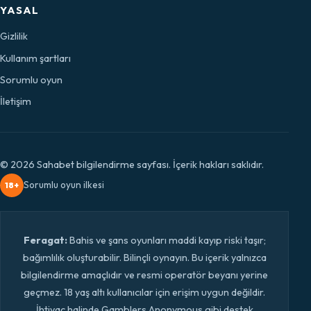
YASAL
Gizlilik
Kullanım şartları
Sorumlu oyun
İletişim
© 2026 Sahabet bilgilendirme sayfası. İçerik hakları saklıdır.
Sorumlu oyun ilkesi
18+
Feragat:
Bahis ve şans oyunları maddi kayıp riski taşır;
bağımlılık oluşturabilir. Bilinçli oynayın. Bu içerik yalnızca
bilgilendirme amaçlıdır ve resmi operatör beyanı yerine
geçmez. 18 yaş altı kullanıcılar için erişim uygun değildir.
İhtiyaç halinde Gamblers Anonymous gibi destek