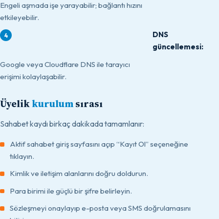
Engeli aşmada işe yarayabilir; bağlantı hızını
etkileyebilir.
DNS
güncellemesi:
Google veya Cloudflare DNS ile tarayıcı
erişimi kolaylaşabilir.
Üyelik
kurulum
sırası
Sahabet kaydı birkaç dakikada tamamlanır:
Aktif sahabet giriş sayfasını açıp “Kayıt Ol” seçeneğine
tıklayın.
Kimlik ve iletişim alanlarını doğru doldurun.
Para birimi ile güçlü bir şifre belirleyin.
Sözleşmeyi onaylayıp e-posta veya SMS doğrulamasını