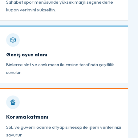
Sahabet spor menüsünde yüksek marjlı seçeneklerle
kupon verimini yükseltin.
🎲
Geniş oyun alanı
Binlerce slot ve canlı masa ile casino tarafında çeşitlilik
sunulur.
🔏
Koruma katmanı
SSL ve güvenli ödeme altyapısı hesap ile işlem verilerinizi
savurur.