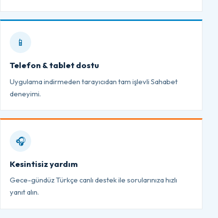
📱
Telefon & tablet dostu
Uygulama indirmeden tarayıcıdan tam işlevli Sahabet
deneyimi.
🎧
Kesintisiz yardım
Gece-gündüz Türkçe canlı destek ile sorularınıza hızlı
yanıt alın.