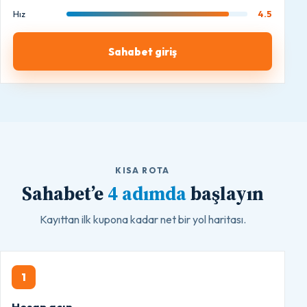
Hız
4.5
Sahabet giriş
KISA ROTA
Sahabet’e
4 adımda
başlayın
Kayıttan ilk kupona kadar net bir yol haritası.
Hesap açın