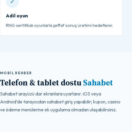
✓
Adil oyun
RNG sertifikalı oyunlarla şeffaf sonuç üretimi hedeflenir.
MOBIL REHBER
Telefon & tablet dostu
Sahabet
Sahabet arayüzü dar ekranlara uyarlanır. iOS veya
Android’de tarayıcıdan sahabet giriş yapabilir; kupon, casino
ve ödeme menülerine ek uygulama olmadan ulaşabilirsiniz.