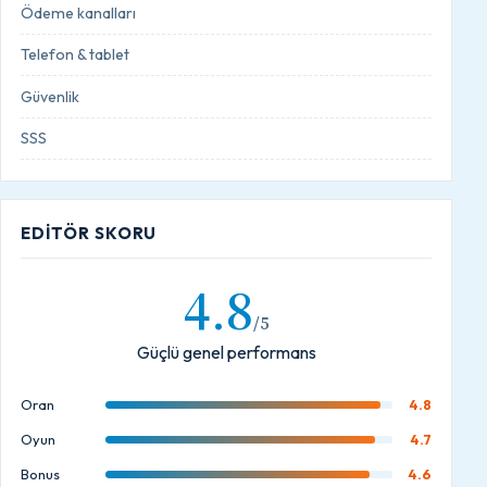
Ödeme kanalları
Telefon & tablet
Güvenlik
SSS
EDITÖR SKORU
4.8
/5
Güçlü genel performans
Oran
4.8
Oyun
4.7
Bonus
4.6