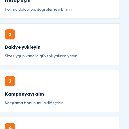
Formu doldurun, doğrulamayı bitirin.
Bakiye yükleyin
Size uygun kanalla güvenli yatırım yapın.
Kampanyayı alın
Karşılama bonusunu aktifleştirin.