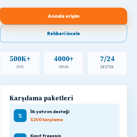
Anında erişim
Rehberi incele
500K+
4000+
7/24
ÜYE
OYUN
DESTEK
Karşılama paketleri
İlk yatırım desteği
%
%200 karşılama
Kayıt freespin