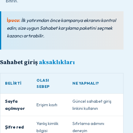
bitirin.
İpucu:
İlk yatırımdan önce kampanya ekranını kontrol
edin; size uygun Sahabet karşılama paketini seçmek
kazancı artırabilir.
Sahabet giriş
aksaklıkları
OLASI
BELIRTI
NE YAPMALI?
SEBEP
Sayfa
Güncel sahabet giriş
Erişim kısıtı
açılmıyor
linkini kullanın
Yanlış kimlik
Sıfırlama adımını
Şifre red
bilgisi
deneyin