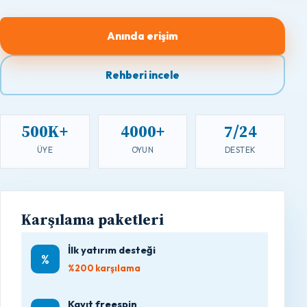
Anında erişim
Rehberi incele
500K+
4000+
7/24
ÜYE
OYUN
DESTEK
Karşılama paketleri
İlk yatırım desteği
%
%200 karşılama
Kayıt freespin