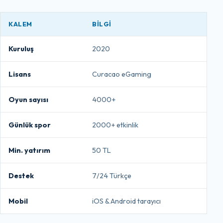
KALEM
BILGI
Kuruluş
2020
Lisans
Curacao eGaming
Oyun sayısı
4000+
Günlük spor
2000+ etkinlik
Min. yatırım
50 TL
Destek
7/24 Türkçe
Mobil
iOS & Android tarayıcı