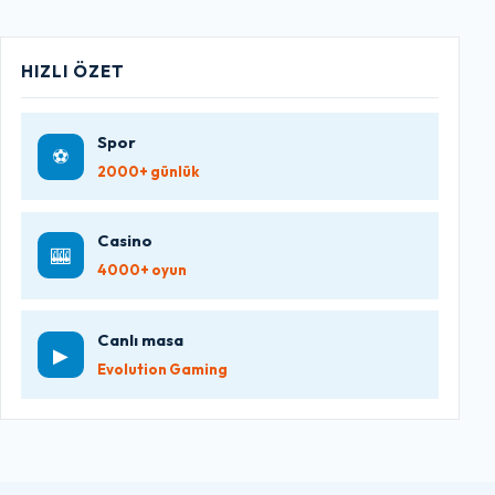
HIZLI ÖZET
Spor
⚽
2000+ günlük
Casino
🎰
4000+ oyun
Canlı masa
▶
Evolution Gaming