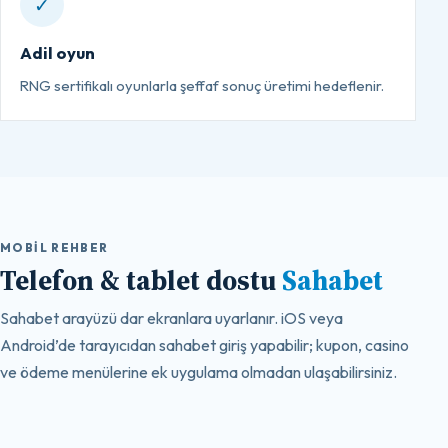
✓
Adil oyun
RNG sertifikalı oyunlarla şeffaf sonuç üretimi hedeflenir.
MOBIL REHBER
Telefon & tablet dostu
Sahabet
Sahabet arayüzü dar ekranlara uyarlanır. iOS veya
Android’de tarayıcıdan sahabet giriş yapabilir; kupon, casino
ve ödeme menülerine ek uygulama olmadan ulaşabilirsiniz.