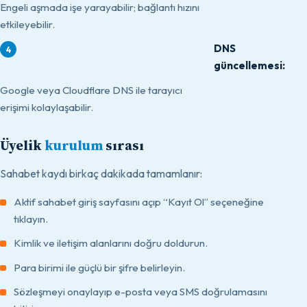
Engeli aşmada işe yarayabilir; bağlantı hızını
etkileyebilir.
DNS
güncellemesi:
Google veya Cloudflare DNS ile tarayıcı
erişimi kolaylaşabilir.
Üyelik
kurulum
sırası
Sahabet kaydı birkaç dakikada tamamlanır:
Aktif sahabet giriş sayfasını açıp “Kayıt Ol” seçeneğine
tıklayın.
Kimlik ve iletişim alanlarını doğru doldurun.
Para birimi ile güçlü bir şifre belirleyin.
Sözleşmeyi onaylayıp e-posta veya SMS doğrulamasını