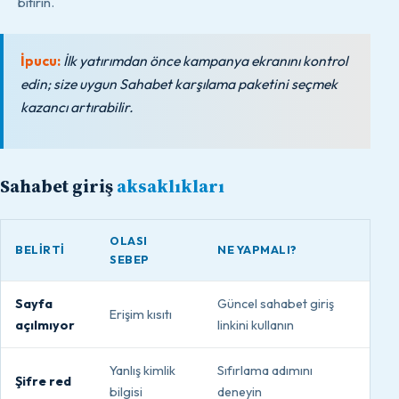
bitirin.
İpucu:
İlk yatırımdan önce kampanya ekranını kontrol
edin; size uygun Sahabet karşılama paketini seçmek
kazancı artırabilir.
Sahabet giriş
aksaklıkları
OLASI
BELIRTI
NE YAPMALI?
SEBEP
Sayfa
Güncel sahabet giriş
Erişim kısıtı
açılmıyor
linkini kullanın
Yanlış kimlik
Sıfırlama adımını
Şifre red
bilgisi
deneyin