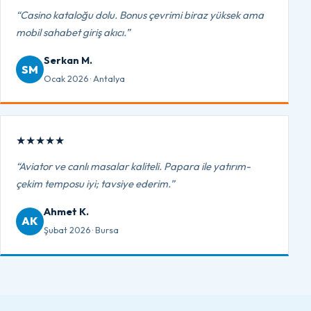
“Casino kataloğu dolu. Bonus çevrimi biraz yüksek ama
mobil sahabet giriş akıcı.”
Serkan M.
SM
Ocak 2026 · Antalya
★★★★★
“Aviator ve canlı masalar kaliteli. Papara ile yatırım-
çekim temposu iyi; tavsiye ederim.”
Ahmet K.
AK
Şubat 2026 · Bursa