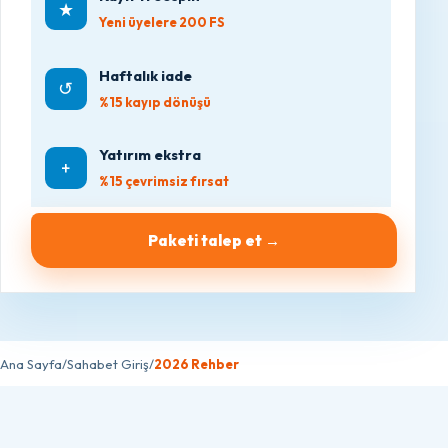
★
Yeni üyelere 200 FS
Haftalık iade
↺
%15 kayıp dönüşü
Yatırım ekstra
+
%15 çevrimsiz fırsat
Paketi talep et →
Ana Sayfa
/
Sahabet Giriş
/
2026 Rehber