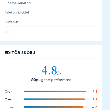
Ödeme kanalları
Telefon & tablet
Güvenlik
SSS
EDITÖR SKORU
4.8
/5
Güçlü genel performans
Oran
4.8
Oyun
4.7
Bonus
4.6