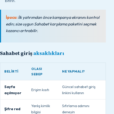
bitirin.
İpucu:
İlk yatırımdan önce kampanya ekranını kontrol
edin; size uygun Sahabet karşılama paketini seçmek
kazancı artırabilir.
Sahabet giriş
aksaklıkları
OLASI
BELIRTI
NE YAPMALI?
SEBEP
Sayfa
Güncel sahabet giriş
Erişim kısıtı
açılmıyor
linkini kullanın
Yanlış kimlik
Sıfırlama adımını
Şifre red
bilgisi
deneyin