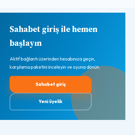
Sahabet giriş ile hemen
başlayın
Aktif bağlantı üzerinden hesabınıza geçin,
karşılama paketini inceleyin ve oyuna dönün.
Sahabet giriş
Yeni üyelik