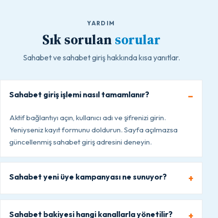
YARDIM
Sık sorulan
sorular
Sahabet ve sahabet giriş hakkında kısa yanıtlar.
Sahabet giriş işlemi nasıl tamamlanır?
Aktif bağlantıyı açın, kullanıcı adı ve şifrenizi girin.
Yeniyseniz kayıt formunu doldurun. Sayfa açılmazsa
güncellenmiş sahabet giriş adresini deneyin.
Sahabet yeni üye kampanyası ne sunuyor?
Sahabet bakiyesi hangi kanallarla yönetilir?