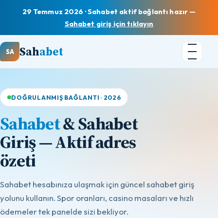
29 Temmuz 2026 · Sahabet aktif bağlantı hazır —
Sahabet giriş için tıklayın
Sah
abet
SA
DOĞRULANMIŞ BAĞLANTI · 2026
Sahabet
& Sahabet
Giriş — Aktif adres
özeti
Sahabet hesabınıza ulaşmak için güncel sahabet giriş
yolunu kullanın. Spor oranları, casino masaları ve hızlı
ödemeler tek panelde sizi bekliyor.