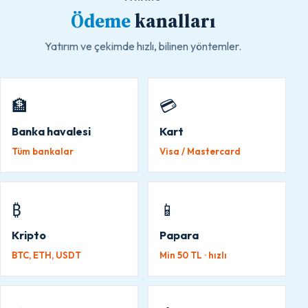
Ödeme
kanalları
Yatırım ve çekimde hızlı, bilinen yöntemler.
🏦
💳
Banka havalesi
Kart
Tüm bankalar
Visa / Mastercard
₿
📱
Kripto
Papara
BTC, ETH, USDT
Min 50 TL · hızlı