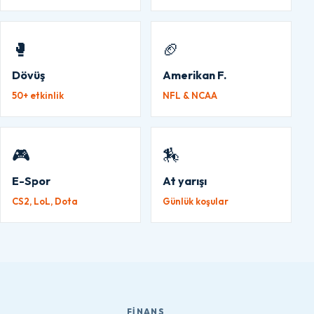
🥊
🏈
Dövüş
Amerikan F.
50+ etkinlik
NFL & NCAA
🎮
🏇
E-Spor
At yarışı
CS2, LoL, Dota
Günlük koşular
FINANS