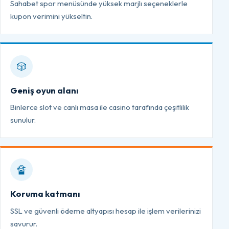
Sahabet spor menüsünde yüksek marjlı seçeneklerle
kupon verimini yükseltin.
🎲
Geniş oyun alanı
Binlerce slot ve canlı masa ile casino tarafında çeşitlilik
sunulur.
🔏
Koruma katmanı
SSL ve güvenli ödeme altyapısı hesap ile işlem verilerinizi
savurur.