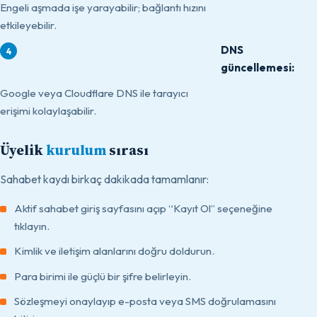
Engeli aşmada işe yarayabilir; bağlantı hızını
etkileyebilir.
DNS
güncellemesi:
Google veya Cloudflare DNS ile tarayıcı
erişimi kolaylaşabilir.
Üyelik
kurulum
sırası
Sahabet kaydı birkaç dakikada tamamlanır:
Aktif sahabet giriş sayfasını açıp “Kayıt Ol” seçeneğine
tıklayın.
Kimlik ve iletişim alanlarını doğru doldurun.
Para birimi ile güçlü bir şifre belirleyin.
Sözleşmeyi onaylayıp e-posta veya SMS doğrulamasını