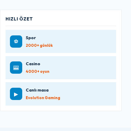
HIZLI ÖZET
Spor
⚽
2000+ günlük
Casino
🎰
4000+ oyun
Canlı masa
▶
Evolution Gaming