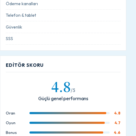
Ödeme kanalları
Telefon & tablet
Güvenlik
SSS
EDITÖR SKORU
4.8
/5
Güçlü genel performans
Oran
4.8
Oyun
4.7
Bonus
4.6