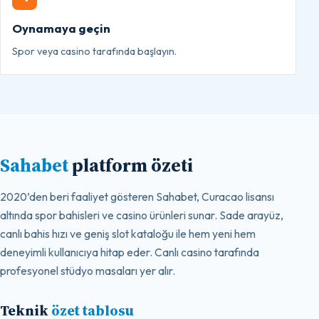
Oynamaya geçin
Spor veya casino tarafında başlayın.
Sahabet
platform özeti
2020’den beri faaliyet gösteren Sahabet, Curacao lisansı
altında spor bahisleri ve casino ürünleri sunar. Sade arayüz,
canlı bahis hızı ve geniş slot kataloğu ile hem yeni hem
deneyimli kullanıcıya hitap eder. Canlı casino tarafında
profesyonel stüdyo masaları yer alır.
Teknik
özet tablosu