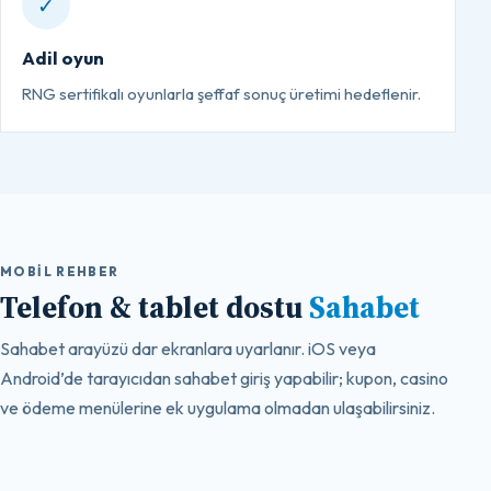
✓
Adil oyun
RNG sertifikalı oyunlarla şeffaf sonuç üretimi hedeflenir.
MOBIL REHBER
Telefon & tablet dostu
Sahabet
Sahabet arayüzü dar ekranlara uyarlanır. iOS veya
Android’de tarayıcıdan sahabet giriş yapabilir; kupon, casino
ve ödeme menülerine ek uygulama olmadan ulaşabilirsiniz.