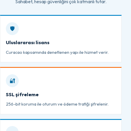
Sahabet, hesap güvenliğini çok katmanlı tutar.
🛡
Uluslararası lisans
Curacao kapsamında denetlenen yapı ile hizmet verir.
🔐
SSL şifreleme
256-bit koruma ile oturum ve ödeme trafiği şifrelenir.