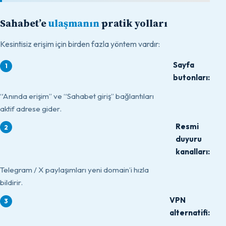
Sahabet’e
ulaşmanın
pratik yolları
Kesintisiz erişim için birden fazla yöntem vardır:
Sayfa
butonları:
“Anında erişim” ve “Sahabet giriş” bağlantıları
aktif adrese gider.
Resmi
duyuru
kanalları:
Telegram / X paylaşımları yeni domain’i hızla
bildirir.
VPN
alternatifi: