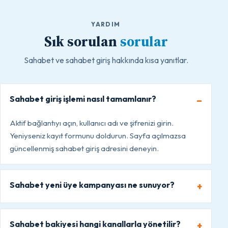
YARDIM
Sık sorulan
sorular
Sahabet ve sahabet giriş hakkında kısa yanıtlar.
Sahabet giriş işlemi nasıl tamamlanır?
Aktif bağlantıyı açın, kullanıcı adı ve şifrenizi girin.
Yeniyseniz kayıt formunu doldurun. Sayfa açılmazsa
güncellenmiş sahabet giriş adresini deneyin.
Sahabet yeni üye kampanyası ne sunuyor?
Sahabet bakiyesi hangi kanallarla yönetilir?