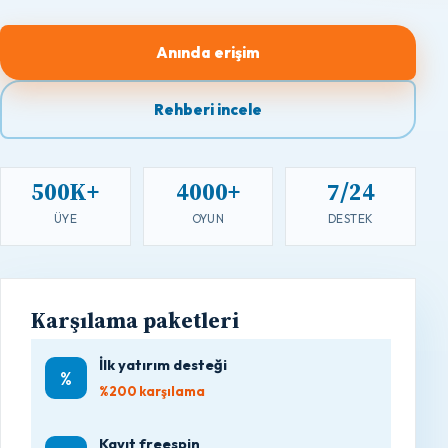
Anında erişim
Rehberi incele
500K+
4000+
7/24
ÜYE
OYUN
DESTEK
Karşılama paketleri
İlk yatırım desteği
%
%200 karşılama
Kayıt freespin