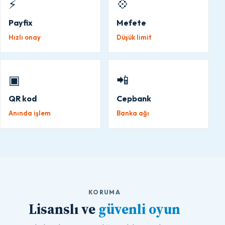
⚡
💠
Payfix
Mefete
Hızlı onay
Düşük limit
▣
📲
QR kod
Cepbank
Anında işlem
Banka ağı
KORUMA
Lisanslı ve
güvenli oyun