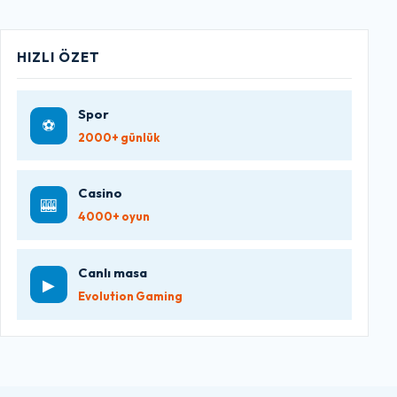
HIZLI ÖZET
Spor
⚽
2000+ günlük
Casino
🎰
4000+ oyun
Canlı masa
▶
Evolution Gaming