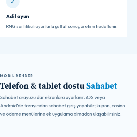
✓
Adil oyun
RNG sertifikalı oyunlarla şeffaf sonuç üretimi hedeflenir.
MOBIL REHBER
Telefon & tablet dostu
Sahabet
Sahabet arayüzü dar ekranlara uyarlanır. iOS veya
Android’de tarayıcıdan sahabet giriş yapabilir; kupon, casino
ve ödeme menülerine ek uygulama olmadan ulaşabilirsiniz.