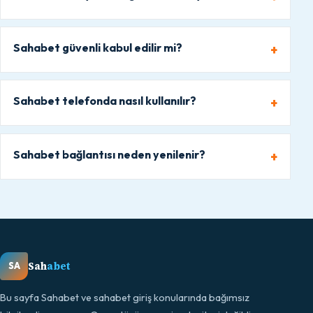
Sahabet güvenli kabul edilir mi?
Sahabet telefonda nasıl kullanılır?
Sahabet bağlantısı neden yenilenir?
Sah
abet
SA
Bu sayfa Sahabet ve sahabet giriş konularında bağımsız