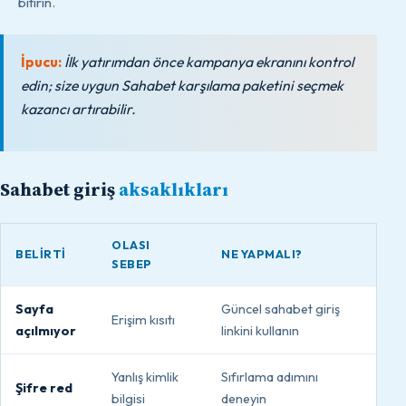
bitirin.
İpucu:
İlk yatırımdan önce kampanya ekranını kontrol
edin; size uygun Sahabet karşılama paketini seçmek
kazancı artırabilir.
Sahabet giriş
aksaklıkları
OLASI
BELIRTI
NE YAPMALI?
SEBEP
Sayfa
Güncel sahabet giriş
Erişim kısıtı
açılmıyor
linkini kullanın
Yanlış kimlik
Sıfırlama adımını
Şifre red
bilgisi
deneyin