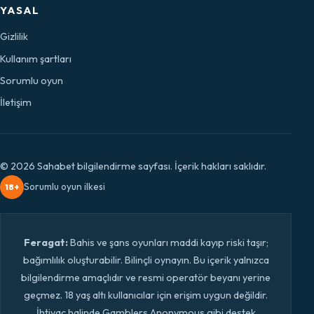
YASAL
Gizlilik
Kullanım şartları
Sorumlu oyun
İletişim
© 2026 Sahabet bilgilendirme sayfası. İçerik hakları saklıdır.
Sorumlu oyun ilkesi
18+
Feragat:
Bahis ve şans oyunları maddi kayıp riski taşır;
bağımlılık oluşturabilir. Bilinçli oynayın. Bu içerik yalnızca
bilgilendirme amaçlıdır ve resmi operatör beyanı yerine
geçmez. 18 yaş altı kullanıcılar için erişim uygun değildir.
İhtiyaç halinde Gamblers Anonymous gibi destek