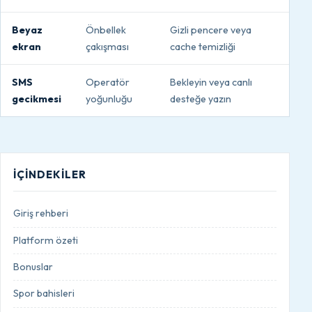
Beyaz
Önbellek
Gizli pencere veya
ekran
çakışması
cache temizliği
SMS
Operatör
Bekleyin veya canlı
gecikmesi
yoğunluğu
desteğe yazın
İÇINDEKILER
Giriş rehberi
Platform özeti
Bonuslar
Spor bahisleri