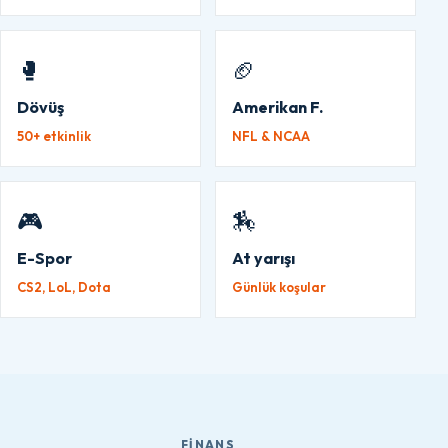
🥊
🏈
Dövüş
Amerikan F.
50+ etkinlik
NFL & NCAA
🎮
🏇
E-Spor
At yarışı
CS2, LoL, Dota
Günlük koşular
FINANS