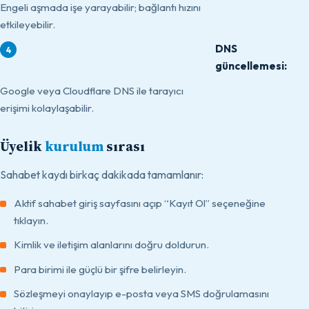
Engeli aşmada işe yarayabilir; bağlantı hızını
etkileyebilir.
DNS
güncellemesi:
Google veya Cloudflare DNS ile tarayıcı
erişimi kolaylaşabilir.
Üyelik
kurulum
sırası
Sahabet kaydı birkaç dakikada tamamlanır:
Aktif sahabet giriş sayfasını açıp “Kayıt Ol” seçeneğine
tıklayın.
Kimlik ve iletişim alanlarını doğru doldurun.
Para birimi ile güçlü bir şifre belirleyin.
Sözleşmeyi onaylayıp e-posta veya SMS doğrulamasını