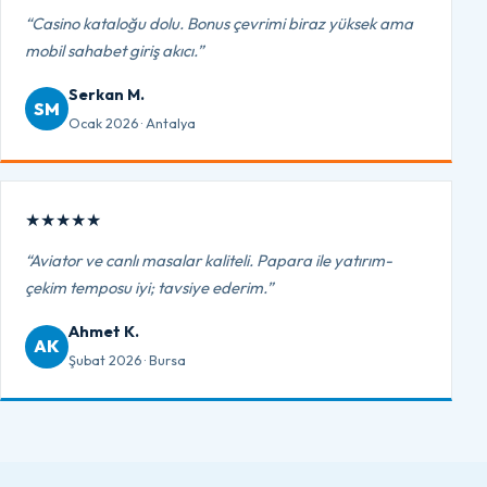
“Casino kataloğu dolu. Bonus çevrimi biraz yüksek ama
mobil sahabet giriş akıcı.”
Serkan M.
SM
Ocak 2026 · Antalya
★★★★★
“Aviator ve canlı masalar kaliteli. Papara ile yatırım-
çekim temposu iyi; tavsiye ederim.”
Ahmet K.
AK
Şubat 2026 · Bursa