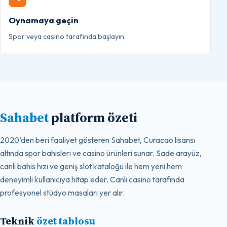
Oynamaya geçin
Spor veya casino tarafında başlayın.
Sahabet
platform özeti
2020’den beri faaliyet gösteren Sahabet, Curacao lisansı
altında spor bahisleri ve casino ürünleri sunar. Sade arayüz,
canlı bahis hızı ve geniş slot kataloğu ile hem yeni hem
deneyimli kullanıcıya hitap eder. Canlı casino tarafında
profesyonel stüdyo masaları yer alır.
Teknik
özet tablosu