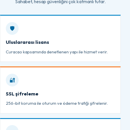
Sahabet, hesap güvenliğini çok katmanlı tutar.
🛡
Uluslararası lisans
Curacao kapsamında denetlenen yapı ile hizmet verir.
🔐
SSL şifreleme
256-bit koruma ile oturum ve ödeme trafiği şifrelenir.