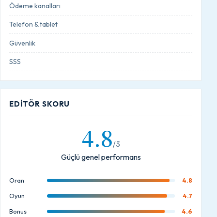
Ödeme kanalları
Telefon & tablet
Güvenlik
SSS
EDITÖR SKORU
4.8
/5
Güçlü genel performans
Oran
4.8
Oyun
4.7
Bonus
4.6