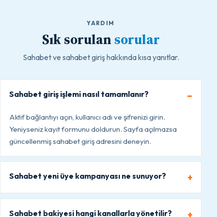
YARDIM
Sık sorulan
sorular
Sahabet ve sahabet giriş hakkında kısa yanıtlar.
Sahabet giriş işlemi nasıl tamamlanır?
Aktif bağlantıyı açın, kullanıcı adı ve şifrenizi girin.
Yeniyseniz kayıt formunu doldurun. Sayfa açılmazsa
güncellenmiş sahabet giriş adresini deneyin.
Sahabet yeni üye kampanyası ne sunuyor?
Sahabet bakiyesi hangi kanallarla yönetilir?