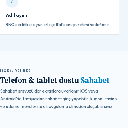
✓
Adil oyun
RNG sertifikalı oyunlarla şeffaf sonuç üretimi hedeflenir.
MOBIL REHBER
Telefon & tablet dostu
Sahabet
Sahabet arayüzü dar ekranlara uyarlanır. iOS veya
Android’de tarayıcıdan sahabet giriş yapabilir; kupon, casino
ve ödeme menülerine ek uygulama olmadan ulaşabilirsiniz.