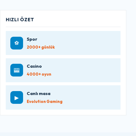
HIZLI ÖZET
Spor
⚽
2000+ günlük
Casino
🎰
4000+ oyun
Canlı masa
▶
Evolution Gaming