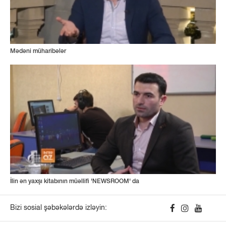
Mədəni müharibələr
İlin ən yaxşı kitabının müəllifi 'NEWSROOM' da
Bizi sosial şəbəkələrdə izləyin: