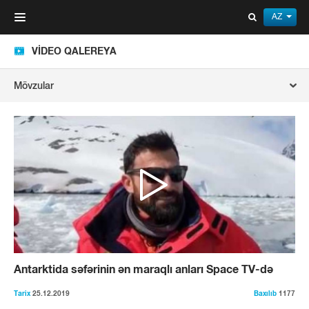
AZ
Toggle
navigation
VIDEO QALEREYA
Mövzular
Antarktida səfərinin ən maraqlı anları Space TV-də
Tarix
25.12.2019
Baxılıb
1177