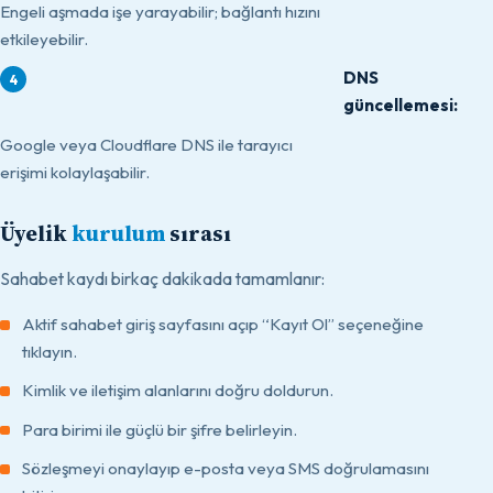
Engeli aşmada işe yarayabilir; bağlantı hızını
etkileyebilir.
DNS
güncellemesi:
Google veya Cloudflare DNS ile tarayıcı
erişimi kolaylaşabilir.
Üyelik
kurulum
sırası
Sahabet kaydı birkaç dakikada tamamlanır:
Aktif sahabet giriş sayfasını açıp “Kayıt Ol” seçeneğine
tıklayın.
Kimlik ve iletişim alanlarını doğru doldurun.
Para birimi ile güçlü bir şifre belirleyin.
Sözleşmeyi onaylayıp e-posta veya SMS doğrulamasını