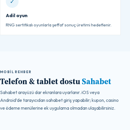
✓
Adil oyun
RNG sertifikalı oyunlarla şeffaf sonuç üretimi hedeflenir.
MOBIL REHBER
Telefon & tablet dostu
Sahabet
Sahabet arayüzü dar ekranlara uyarlanır. iOS veya
Android’de tarayıcıdan sahabet giriş yapabilir; kupon, casino
ve ödeme menülerine ek uygulama olmadan ulaşabilirsiniz.