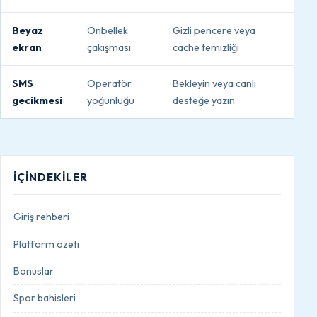
Beyaz
Önbellek
Gizli pencere veya
ekran
çakışması
cache temizliği
SMS
Operatör
Bekleyin veya canlı
gecikmesi
yoğunluğu
desteğe yazın
İÇINDEKILER
Giriş rehberi
Platform özeti
Bonuslar
Spor bahisleri