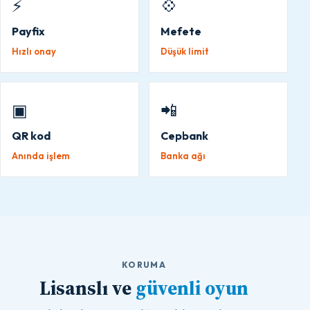
⚡
💠
Payfix
Mefete
Hızlı onay
Düşük limit
▣
📲
QR kod
Cepbank
Anında işlem
Banka ağı
KORUMA
Lisanslı ve
güvenli oyun