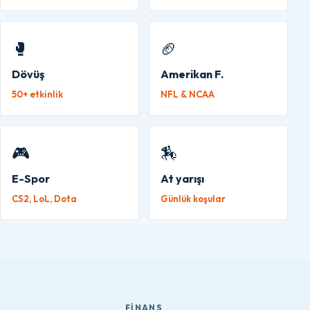
🥊
🏈
Dövüş
Amerikan F.
50+ etkinlik
NFL & NCAA
🎮
🏇
E-Spor
At yarışı
CS2, LoL, Dota
Günlük koşular
FINANS