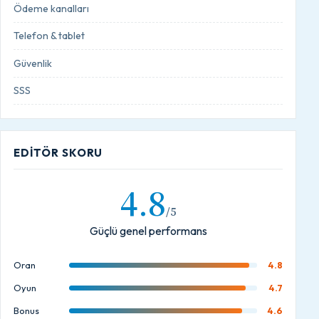
Ödeme kanalları
Telefon & tablet
Güvenlik
SSS
EDITÖR SKORU
4.8
/5
Güçlü genel performans
Oran
4.8
Oyun
4.7
Bonus
4.6