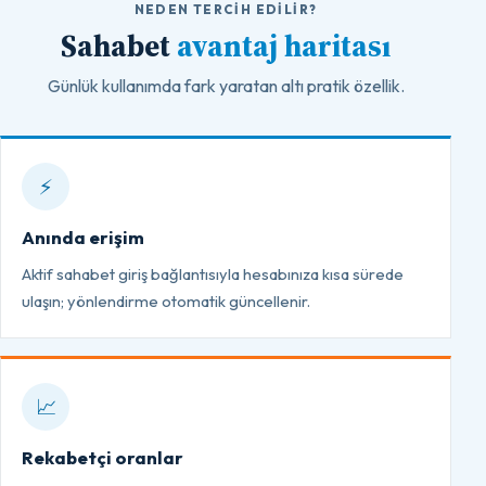
NEDEN TERCIH EDILIR?
Sahabet
avantaj haritası
Günlük kullanımda fark yaratan altı pratik özellik.
⚡
Anında erişim
Aktif sahabet giriş bağlantısıyla hesabınıza kısa sürede
ulaşın; yönlendirme otomatik güncellenir.
📈
Rekabetçi oranlar