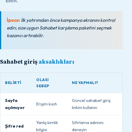
bitirin.
İpucu:
İlk yatırımdan önce kampanya ekranını kontrol
edin; size uygun Sahabet karşılama paketini seçmek
kazancı artırabilir.
Sahabet giriş
aksaklıkları
OLASI
BELIRTI
NE YAPMALI?
SEBEP
Sayfa
Güncel sahabet giriş
Erişim kısıtı
açılmıyor
linkini kullanın
Yanlış kimlik
Sıfırlama adımını
Şifre red
bilgisi
deneyin