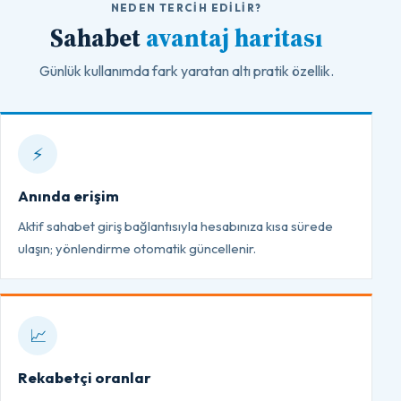
NEDEN TERCIH EDILIR?
Sahabet
avantaj haritası
Günlük kullanımda fark yaratan altı pratik özellik.
⚡
Anında erişim
Aktif sahabet giriş bağlantısıyla hesabınıza kısa sürede
ulaşın; yönlendirme otomatik güncellenir.
📈
Rekabetçi oranlar