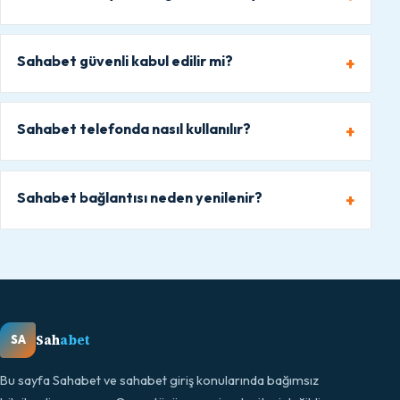
Sahabet güvenli kabul edilir mi?
Sahabet telefonda nasıl kullanılır?
Sahabet bağlantısı neden yenilenir?
Sah
abet
SA
Bu sayfa Sahabet ve sahabet giriş konularında bağımsız