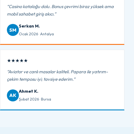
“Casino kataloğu dolu. Bonus çevrimi biraz yüksek ama
mobil sahabet giriş akıcı.”
Serkan M.
SM
Ocak 2026 · Antalya
★★★★★
“Aviator ve canlı masalar kaliteli. Papara ile yatırım-
çekim temposu iyi; tavsiye ederim.”
Ahmet K.
AK
Şubat 2026 · Bursa