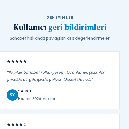
DENEYIMLER
Kullanıcı
geri bildirimleri
Sahabet hakkında paylaşılan kısa değerlendirmeler.
★★★★★
“İki yıldır Sahabet kullanıyorum. Oranlar iyi, çekimler
genelde bir gün içinde geliyor. Destek de hızlı.”
Selin Y.
SY
Haziran 2026 · Ankara
★★★★☆