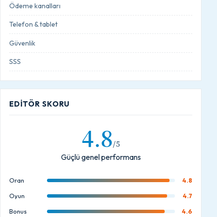
Ödeme kanalları
Telefon & tablet
Güvenlik
SSS
EDITÖR SKORU
4.8
/5
Güçlü genel performans
Oran
4.8
Oyun
4.7
Bonus
4.6