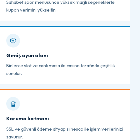
Sahabet spor menüsünde yüksek marjlı seçeneklerle
kupon verimini yükseltin.
🎲
Geniş oyun alanı
Binlerce slot ve canlı masa ile casino tarafında çeşitlilik
sunulur.
🔏
Koruma katmanı
SSL ve güvenli ödeme altyapısı hesap ile işlem verilerinizi
savurur.