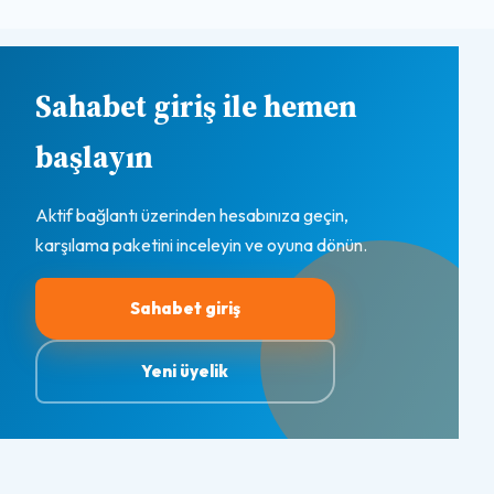
Sahabet giriş ile hemen
başlayın
Aktif bağlantı üzerinden hesabınıza geçin,
karşılama paketini inceleyin ve oyuna dönün.
Sahabet giriş
Yeni üyelik