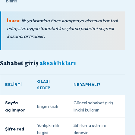
bitirin.
İpucu:
İlk yatırımdan önce kampanya ekranını kontrol
edin; size uygun Sahabet karşılama paketini seçmek
kazancı artırabilir.
Sahabet giriş
aksaklıkları
OLASI
BELIRTI
NE YAPMALI?
SEBEP
Sayfa
Güncel sahabet giriş
Erişim kısıtı
açılmıyor
linkini kullanın
Yanlış kimlik
Sıfırlama adımını
Şifre red
bilgisi
deneyin