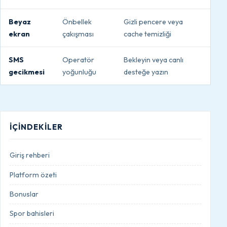
Beyaz
Önbellek
Gizli pencere veya
ekran
çakışması
cache temizliği
SMS
Operatör
Bekleyin veya canlı
gecikmesi
yoğunluğu
desteğe yazın
İÇINDEKILER
Giriş rehberi
Platform özeti
Bonuslar
Spor bahisleri