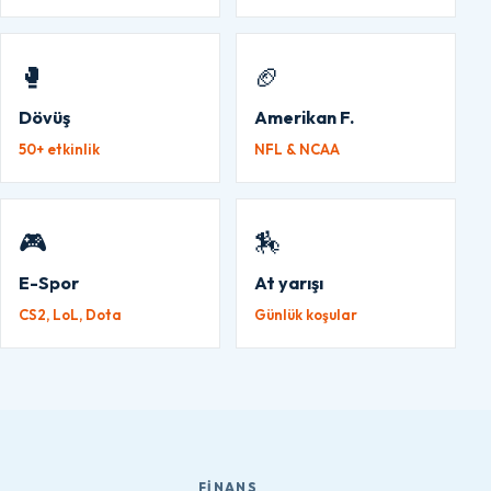
🥊
🏈
Dövüş
Amerikan F.
50+ etkinlik
NFL & NCAA
🎮
🏇
E-Spor
At yarışı
CS2, LoL, Dota
Günlük koşular
FINANS