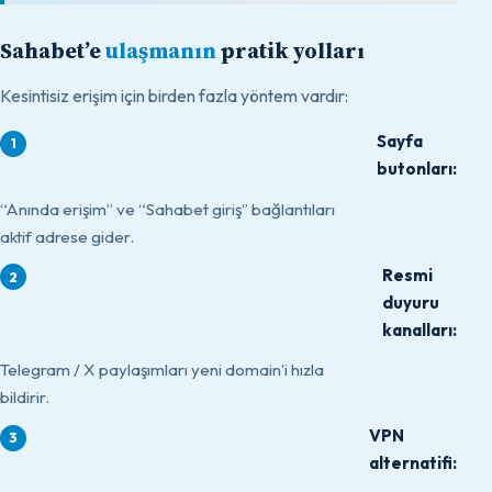
Sahabet’e
ulaşmanın
pratik yolları
Kesintisiz erişim için birden fazla yöntem vardır:
Sayfa
butonları:
“Anında erişim” ve “Sahabet giriş” bağlantıları
aktif adrese gider.
Resmi
duyuru
kanalları:
Telegram / X paylaşımları yeni domain’i hızla
bildirir.
VPN
alternatifi: