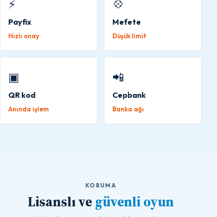
⚡
💠
Payfix
Mefete
Hızlı onay
Düşük limit
▣
📲
QR kod
Cepbank
Anında işlem
Banka ağı
KORUMA
Lisanslı ve
güvenli oyun