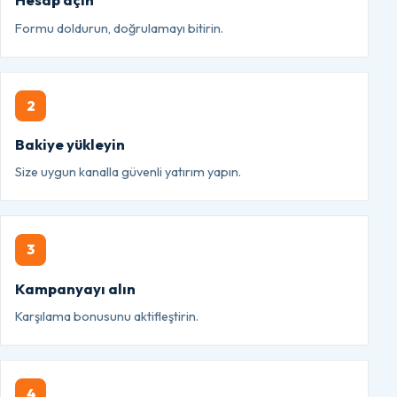
Formu doldurun, doğrulamayı bitirin.
Bakiye yükleyin
Size uygun kanalla güvenli yatırım yapın.
Kampanyayı alın
Karşılama bonusunu aktifleştirin.