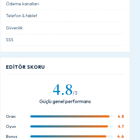
Ödeme kanalları
Telefon & tablet
Güvenlik
SSS
EDITÖR SKORU
4.8
/5
Güçlü genel performans
Oran
4.8
Oyun
4.7
Bonus
4.6