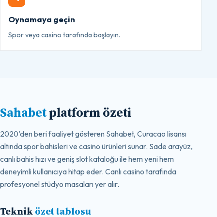
Oynamaya geçin
Spor veya casino tarafında başlayın.
Sahabet
platform özeti
2020’den beri faaliyet gösteren Sahabet, Curacao lisansı
altında spor bahisleri ve casino ürünleri sunar. Sade arayüz,
canlı bahis hızı ve geniş slot kataloğu ile hem yeni hem
deneyimli kullanıcıya hitap eder. Canlı casino tarafında
profesyonel stüdyo masaları yer alır.
Teknik
özet tablosu