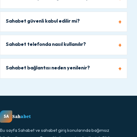
Sahabet güvenli kabul edilir mi?
Sahabet telefonda nasıl kullanılır?
Sahabet bağlantısı neden yenilenir?
Sah
abet
SA
Bu sayfa Sahabet ve sahabet giriş konularında bağımsız