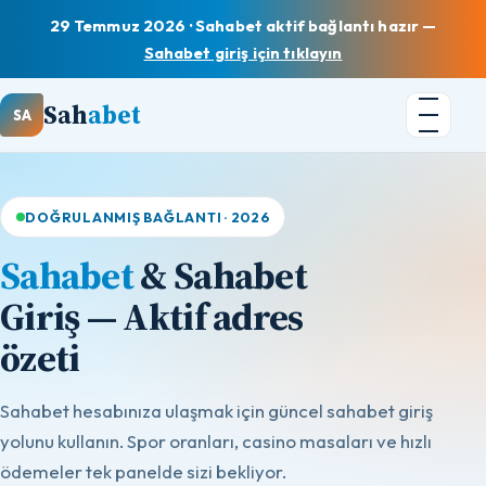
29 Temmuz 2026 · Sahabet aktif bağlantı hazır —
Sahabet giriş için tıklayın
Sah
abet
SA
DOĞRULANMIŞ BAĞLANTI · 2026
Sahabet
& Sahabet
Giriş — Aktif adres
özeti
Sahabet hesabınıza ulaşmak için güncel sahabet giriş
yolunu kullanın. Spor oranları, casino masaları ve hızlı
ödemeler tek panelde sizi bekliyor.