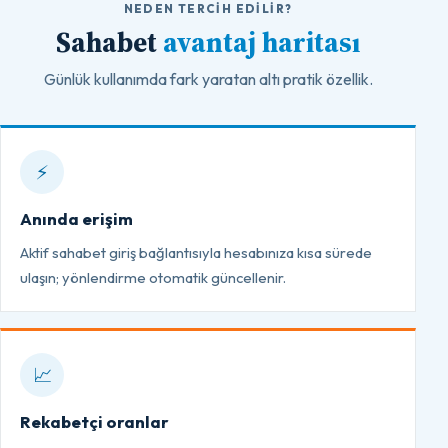
NEDEN TERCIH EDILIR?
Sahabet
avantaj haritası
Günlük kullanımda fark yaratan altı pratik özellik.
⚡
Anında erişim
Aktif sahabet giriş bağlantısıyla hesabınıza kısa sürede
ulaşın; yönlendirme otomatik güncellenir.
📈
Rekabetçi oranlar