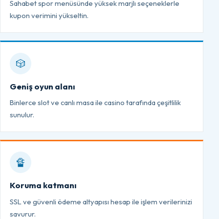
Sahabet spor menüsünde yüksek marjlı seçeneklerle
kupon verimini yükseltin.
🎲
Geniş oyun alanı
Binlerce slot ve canlı masa ile casino tarafında çeşitlilik
sunulur.
🔏
Koruma katmanı
SSL ve güvenli ödeme altyapısı hesap ile işlem verilerinizi
savurur.