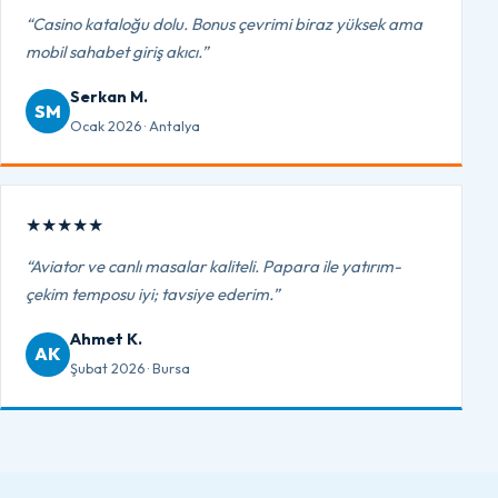
“Casino kataloğu dolu. Bonus çevrimi biraz yüksek ama
mobil sahabet giriş akıcı.”
Serkan M.
SM
Ocak 2026 · Antalya
★★★★★
“Aviator ve canlı masalar kaliteli. Papara ile yatırım-
çekim temposu iyi; tavsiye ederim.”
Ahmet K.
AK
Şubat 2026 · Bursa