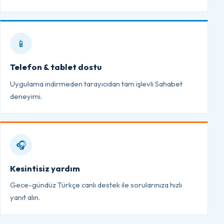
📱
Telefon & tablet dostu
Uygulama indirmeden tarayıcıdan tam işlevli Sahabet
deneyimi.
🎧
Kesintisiz yardım
Gece-gündüz Türkçe canlı destek ile sorularınıza hızlı
yanıt alın.