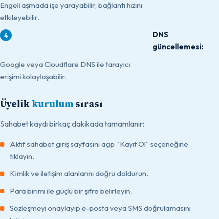
Engeli aşmada işe yarayabilir; bağlantı hızını
etkileyebilir.
DNS
güncellemesi:
Google veya Cloudflare DNS ile tarayıcı
erişimi kolaylaşabilir.
Üyelik
kurulum
sırası
Sahabet kaydı birkaç dakikada tamamlanır:
Aktif sahabet giriş sayfasını açıp “Kayıt Ol” seçeneğine
tıklayın.
Kimlik ve iletişim alanlarını doğru doldurun.
Para birimi ile güçlü bir şifre belirleyin.
Sözleşmeyi onaylayıp e-posta veya SMS doğrulamasını