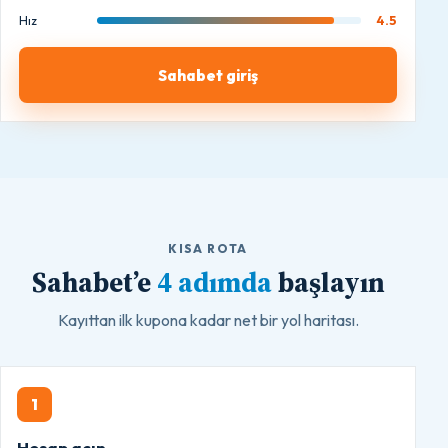
Hız
4.5
Sahabet giriş
KISA ROTA
Sahabet’e
4 adımda
başlayın
Kayıttan ilk kupona kadar net bir yol haritası.
Hesap açın