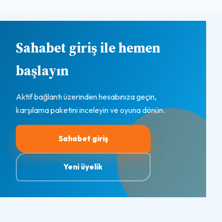
Sahabet giriş ile hemen
başlayın
Aktif bağlantı üzerinden hesabınıza geçin,
karşılama paketini inceleyin ve oyuna dönün.
Sahabet giriş
Yeni üyelik