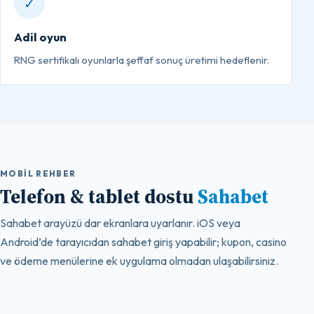
✓
Adil oyun
RNG sertifikalı oyunlarla şeffaf sonuç üretimi hedeflenir.
MOBIL REHBER
Telefon & tablet dostu
Sahabet
Sahabet arayüzü dar ekranlara uyarlanır. iOS veya
Android’de tarayıcıdan sahabet giriş yapabilir; kupon, casino
ve ödeme menülerine ek uygulama olmadan ulaşabilirsiniz.