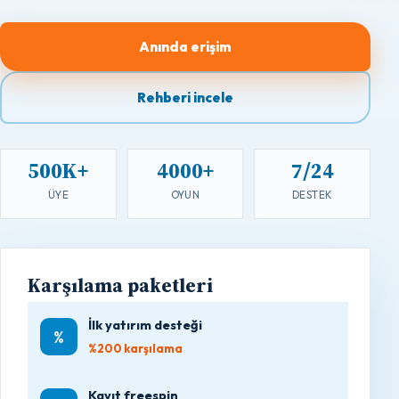
Anında erişim
Rehberi incele
500K+
4000+
7/24
ÜYE
OYUN
DESTEK
Karşılama paketleri
İlk yatırım desteği
%
%200 karşılama
Kayıt freespin