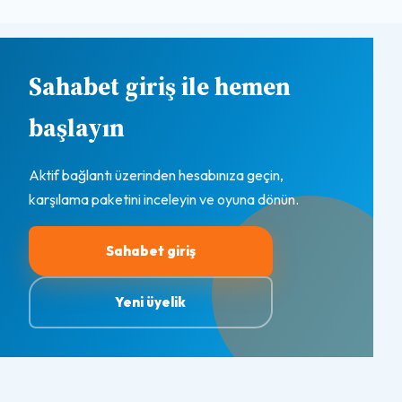
Sahabet giriş ile hemen
başlayın
Aktif bağlantı üzerinden hesabınıza geçin,
karşılama paketini inceleyin ve oyuna dönün.
Sahabet giriş
Yeni üyelik