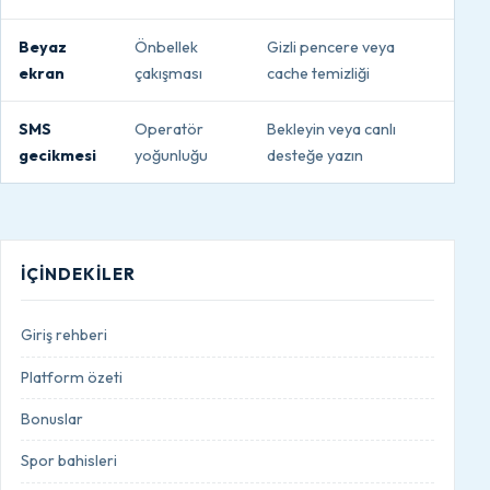
Beyaz
Önbellek
Gizli pencere veya
ekran
çakışması
cache temizliği
SMS
Operatör
Bekleyin veya canlı
gecikmesi
yoğunluğu
desteğe yazın
İÇINDEKILER
Giriş rehberi
Platform özeti
Bonuslar
Spor bahisleri