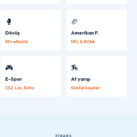
🥊
🏈
Dövüş
Amerikan F.
50+ etkinlik
NFL & NCAA
🎮
🏇
E-Spor
At yarışı
CS2, LoL, Dota
Günlük koşular
FINANS