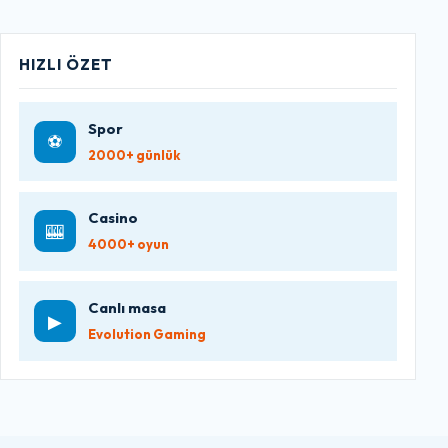
HIZLI ÖZET
Spor
⚽
2000+ günlük
Casino
🎰
4000+ oyun
Canlı masa
▶
Evolution Gaming