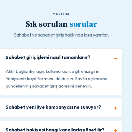
YARDIM
Sık sorulan
sorular
Sahabet ve sahabet giriş hakkında kısa yanıtlar.
Sahabet giriş işlemi nasıl tamamlanır?
Aktif bağlantıyı açın, kullanıcı adı ve şifrenizi girin.
Yeniyseniz kayıt formunu doldurun. Sayfa açılmazsa
güncellenmiş sahabet giriş adresini deneyin.
Sahabet yeni üye kampanyası ne sunuyor?
Sahabet bakiyesi hangi kanallarla yönetilir?