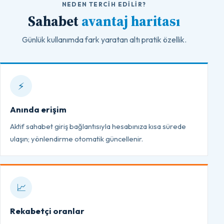
NEDEN TERCIH EDILIR?
Sahabet
avantaj haritası
Günlük kullanımda fark yaratan altı pratik özellik.
⚡
Anında erişim
Aktif sahabet giriş bağlantısıyla hesabınıza kısa sürede
ulaşın; yönlendirme otomatik güncellenir.
📈
Rekabetçi oranlar