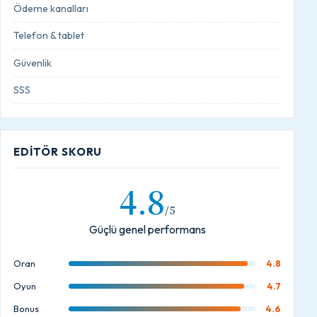
Ödeme kanalları
Telefon & tablet
Güvenlik
SSS
EDITÖR SKORU
4.8
/5
Güçlü genel performans
Oran
4.8
Oyun
4.7
Bonus
4.6