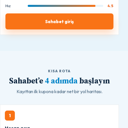
Hız
4.5
Sahabet giriş
KISA ROTA
Sahabet’e
4 adımda
başlayın
Kayıttan ilk kupona kadar net bir yol haritası.
Hesap açın