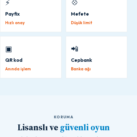
⚡
💠
Payfix
Mefete
Hızlı onay
Düşük limit
▣
📲
QR kod
Cepbank
Anında işlem
Banka ağı
KORUMA
Lisanslı ve
güvenli oyun