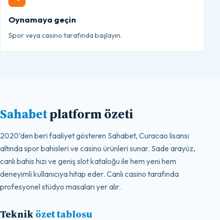
Oynamaya geçin
Spor veya casino tarafında başlayın.
Sahabet
platform özeti
2020’den beri faaliyet gösteren Sahabet, Curacao lisansı
altında spor bahisleri ve casino ürünleri sunar. Sade arayüz,
canlı bahis hızı ve geniş slot kataloğu ile hem yeni hem
deneyimli kullanıcıya hitap eder. Canlı casino tarafında
profesyonel stüdyo masaları yer alır.
Teknik
özet tablosu