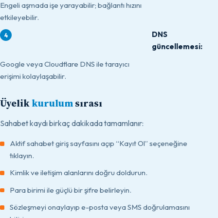
Engeli aşmada işe yarayabilir; bağlantı hızını
etkileyebilir.
DNS
güncellemesi:
Google veya Cloudflare DNS ile tarayıcı
erişimi kolaylaşabilir.
Üyelik
kurulum
sırası
Sahabet kaydı birkaç dakikada tamamlanır:
Aktif sahabet giriş sayfasını açıp “Kayıt Ol” seçeneğine
tıklayın.
Kimlik ve iletişim alanlarını doğru doldurun.
Para birimi ile güçlü bir şifre belirleyin.
Sözleşmeyi onaylayıp e-posta veya SMS doğrulamasını