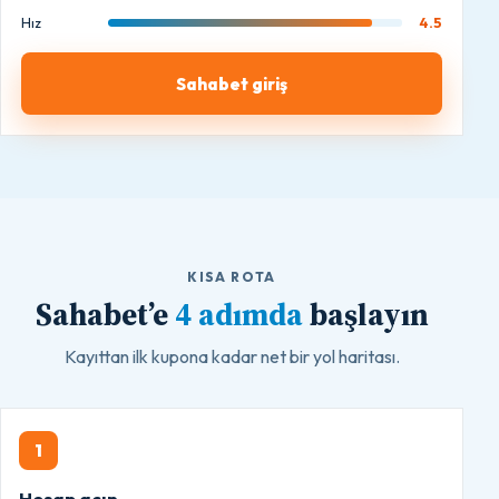
Hız
4.5
Sahabet giriş
KISA ROTA
Sahabet’e
4 adımda
başlayın
Kayıttan ilk kupona kadar net bir yol haritası.
Hesap açın