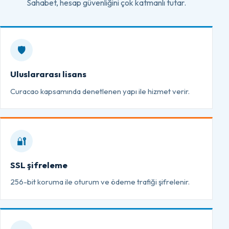
Sahabet, hesap güvenliğini çok katmanlı tutar.
🛡
Uluslararası lisans
Curacao kapsamında denetlenen yapı ile hizmet verir.
🔐
SSL şifreleme
256-bit koruma ile oturum ve ödeme trafiği şifrelenir.