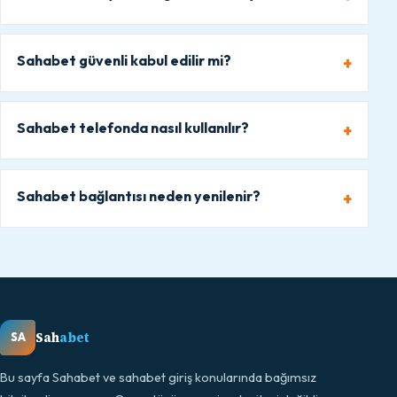
Sahabet güvenli kabul edilir mi?
Sahabet telefonda nasıl kullanılır?
Sahabet bağlantısı neden yenilenir?
Sah
abet
SA
Bu sayfa Sahabet ve sahabet giriş konularında bağımsız