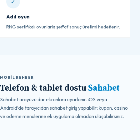
✓
Adil oyun
RNG sertifikalı oyunlarla şeffaf sonuç üretimi hedeflenir.
MOBIL REHBER
Telefon & tablet dostu
Sahabet
Sahabet arayüzü dar ekranlara uyarlanır. iOS veya
Android’de tarayıcıdan sahabet giriş yapabilir; kupon, casino
ve ödeme menülerine ek uygulama olmadan ulaşabilirsiniz.