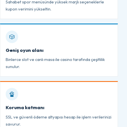
Sahabet spor menüsünde yüksek marjlı seçeneklerle
kupon verimini yükseltin.
🎲
Geniş oyun alanı
Binlerce slot ve canlı masa ile casino tarafında çeşitlilik
sunulur.
🔏
Koruma katmanı
SSL ve güvenli ödeme altyapısı hesap ile işlem verilerinizi
savurur.