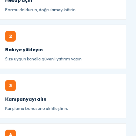
Formu doldurun, doğrulamayı bitirin.
Bakiye yükleyin
Size uygun kanalla güvenli yatırım yapın.
Kampanyayı alın
Karşılama bonusunu aktifleştirin.