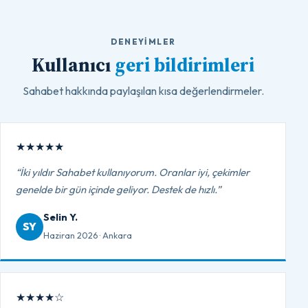
DENEYIMLER
Kullanıcı
geri bildirimleri
Sahabet hakkında paylaşılan kısa değerlendirmeler.
★★★★★
“İki yıldır Sahabet kullanıyorum. Oranlar iyi, çekimler
genelde bir gün içinde geliyor. Destek de hızlı.”
Selin Y.
SY
Haziran 2026 · Ankara
★★★★☆