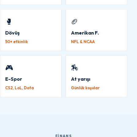
🥊
🏈
Dövüş
Amerikan F.
50+ etkinlik
NFL & NCAA
🎮
🏇
E-Spor
At yarışı
CS2, LoL, Dota
Günlük koşular
FINANS