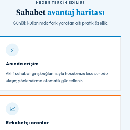
NEDEN TERCIH EDILIR?
Sahabet
avantaj haritası
Günlük kullanımda fark yaratan altı pratik özellik.
⚡
Anında erişim
Aktif sahabet giriş bağlantısıyla hesabınıza kısa sürede
ulaşın; yönlendirme otomatik güncellenir.
📈
Rekabetçi oranlar